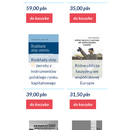
59,00 pln
35,00 pln
do koszyka
do koszyka
Rozkłady stóp
zwrotu z
Różne oblicza
instrumentów
faszyzmu we
polskiego rynku
współczesnej
kapitałowego
Europie
39,00 pln
31,50 pln
do koszyka
do koszyka