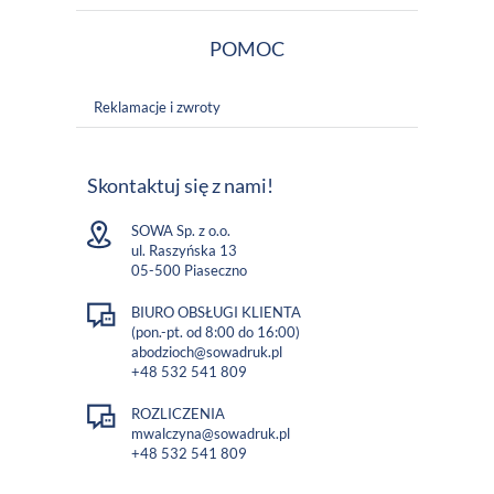
POMOC
Reklamacje i zwroty
Skontaktuj się z nami!
SOWA Sp. z o.o.
ul. Raszyńska 13
05-500 Piaseczno
BIURO OBSŁUGI KLIENTA
(pon.-pt. od 8:00 do 16:00)
abodzioch@sowadruk.pl
+48 532 541 809
ROZLICZENIA
mwalczyna@sowadruk.pl
+48 532 541 809