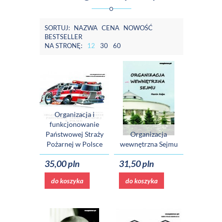
SORTUJ:
NAZWA
CENA
NOWOŚĆ
BESTSELLER
NA STRONĘ:
12
30
60
Organizacja i
funkcjonowanie
Państwowej Straży
Organizacja
Pożarnej w Polsce
wewnętrzna Sejmu
35,00 pln
31,50 pln
do koszyka
do koszyka