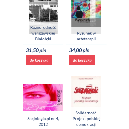
Różnorodność
warszawskiej
Rysunek w
Białołęki
arteterapii
31,50 pln
34,00 pln
do koszyka
do koszyka
Solidarność.
Socjologia.pl nr 4,
Projekt polskiej
2012
demokracji