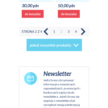
30,00 pln
50,00 pln
do koszyka
do koszyka
STRONA 2 Z 4
1
2
3
4
pokaż wszystkie produkty
Newsletter
Jeśli chcesz otrzymywać
informacje o nowościach,
zapowiedziach, promocjach i
konkursach zapisz sie do
newslettera. Jeżeli chcesz się
wypisać z newslettera lub
zarządzać swoją subskrypcją