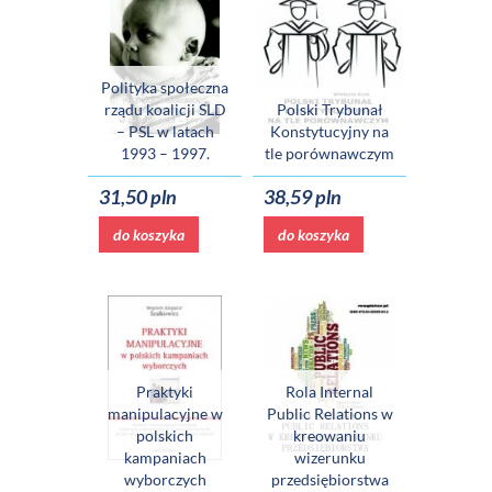
Polityka społeczna
rządu koalicji SLD
Polski Trybunał
– PSL w latach
Konstytucyjny na
1993 – 1997.
tle porównawczym
31,50 pln
38,59 pln
do koszyka
do koszyka
Praktyki
Rola Internal
manipulacyjne w
Public Relations w
polskich
kreowaniu
kampaniach
wizerunku
wyborczych
przedsiębiorstwa