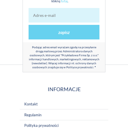
kliknij
tutaj
.
zapisz
Podając adres email wyrażam zgodę na przesyłanie
drogą mailową przez Administratora danych
osobowych, którym jest "Przykładowa Firma Sp. z o.o."
informacji handlowych, marketingowych, reklamowych
(newsletter). Więcej informacji nt. ochrony danych
osobowych znajduje się w
Polityce prywatności
.
*
INFORMACJE
Kontakt
Regulamin
Polityka prywatności