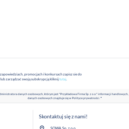
 zapowiedziach, promocjach i konkursach zapisz sie do
a lub zarządzać swoją subskrypcją kliknij
tutaj
.
ministratora danych osobowych, którym jest "Przykładowa Firma Sp. z o.o." informacji handlowych,
danych osobowych znajduje się w
Polityce prywatności
.
*
Skontaktuj się z nami!
SOWA Sp. z o.o.