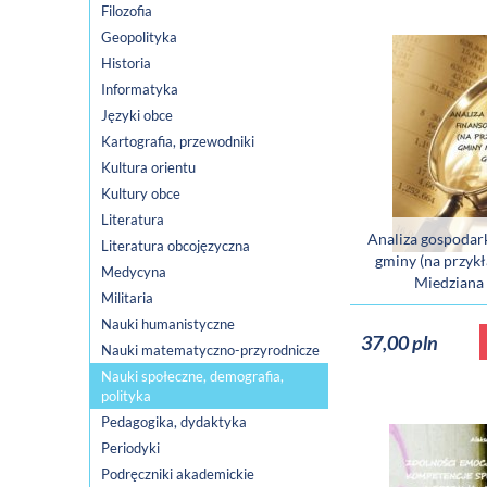
Filozofia
Geopolityka
Historia
Informatyka
Języki obce
Kartografia, przewodniki
Kultura orientu
Kultury obce
Literatura
Analiza gospodar
Literatura obcojęzyczna
gminy (na przyk
Medycyna
Miedziana
Militaria
Nauki humanistyczne
37,00 pln
Nauki matematyczno-przyrodnicze
Nauki społeczne, demografia,
polityka
Pedagogika, dydaktyka
Periodyki
Podręczniki akademickie