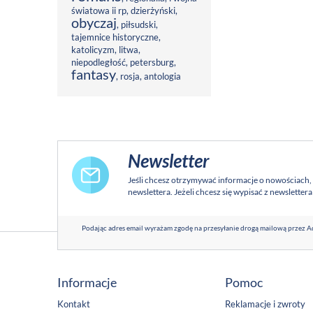
światowa ii rp
,
dzierżyński
,
obyczaj
,
piłsudski
,
tajemnice historyczne
,
katolicyzm
,
litwa
,
niepodległość
,
petersburg
,
fantasy
,
rosja
,
antologia
Newsletter
Jeśli chcesz otrzymywać informacje o nowościach,
newslettera. Jeżeli chcesz się wypisać z newsletter
Podając adres email wyrażam zgodę na przesyłanie drogą mailową przez Ad
Informacje
Pomoc
Kontakt
Reklamacje i zwroty