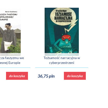
cza faszyzmu we
Tożsamość narracyjna w
esnej Europie
cyberprzestrzeni
36,75 pln
do koszyka
do koszyka