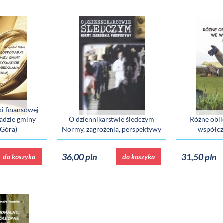
ki finansowej
ładzie gminy
O dziennikarstwie śledczym
Różne obli
 Góra)
Normy, zagrożenia, perspektywy
współcz
36,00 pln
31,50 pln
do koszyka
do koszyka