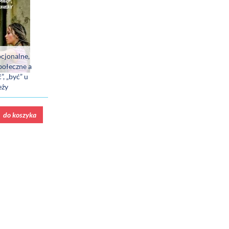
cjonalne,
połeczne a
, „być” u
eży
do koszyka