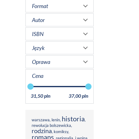
Format
Autor
ISBN
Język
Oprawa
Cena
31,50 pln
37,00 pln
historia
warszawa
,
lenin
,
,
rewolucja bolszewicka
,
rodzina
,
komiksy
,
romans
,
regionalia
,
i wojna