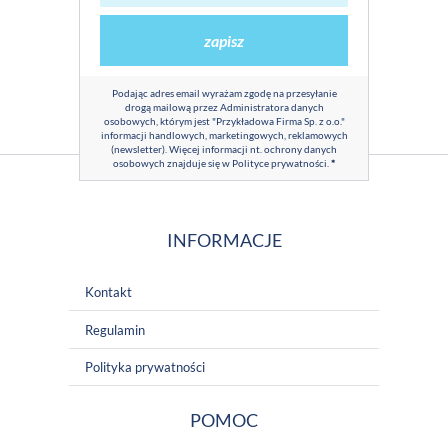
zapisz
Podając adres email wyrażam zgodę na przesyłanie
drogą mailową przez Administratora danych
osobowych, którym jest "Przykładowa Firma Sp. z o.o."
informacji handlowych, marketingowych, reklamowych
(newsletter). Więcej informacji nt. ochrony danych
osobowych znajduje się w
Polityce prywatności
.
*
INFORMACJE
Kontakt
Regulamin
Polityka prywatności
POMOC