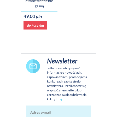
Zimne słońca nie
gasną
49,00 pln
do koszyka
Newsletter
Jeśli chcesz otrzymywać
informacje o nowościach,
zapowiedziach, promocjach i
konkursach zapisz sie do
newslettera. Jeżeli chcesz się
wypisać z newslettera lub
zarządzać swoją subskrypcją
kliknij
tutaj
.