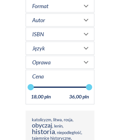
Format
Autor
ISBN
Język
Oprawa
Cena
18,00 pln
36,00 pln
katolicyzm
,
litwa
,
rosja
,
obyczaj
,
lenin
,
historia
,
niepodległość
,
tajemnice historyczne
,