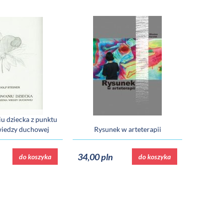
 dziecka z punktu
wiedzy duchowej
Rysunek w arteterapii
34,00 pln
do koszyka
do koszyka