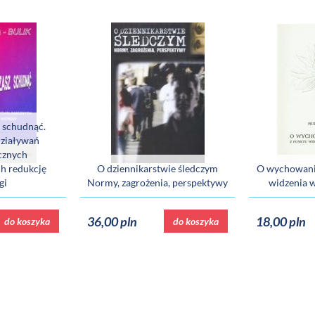
z schudnąć.
ziaływań
cznych
h redukcję
O dziennikarstwie śledczym
O wychowaniu
gi
Normy, zagrożenia, perspektywy
widzenia 
36,00 pln
18,00 pln
do koszyka
do koszyka