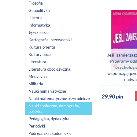
Filozofia
Geopolityka
Historia
Informatyka
Języki obce
Kartografia, przewodniki
Kultura orientu
Kultury obce
Jeśli zamierzas
Programy odd
Literatura
psychologi
Literatura obcojęzyczna
wspomagającyc
Medycyna
nadwa
Militaria
Nauki humanistyczne
29,90 pln
Nauki matematyczno-przyrodnicze
Nauki społeczne, demografia,
polityka
Pedagogika, dydaktyka
Periodyki
Podręczniki akademickie