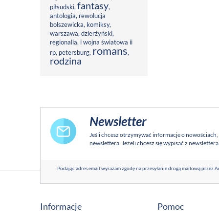
fantasy
piłsudski
,
,
antologia
,
rewolucja
bolszewicka
,
komiksy
,
warszawa
,
dzierżyński
,
regionalia
,
i wojna światowa ii
romans
rp
,
petersburg
,
,
rodzina
Newsletter
Jeśli chcesz otrzymywać informacje o nowościach,
newslettera. Jeżeli chcesz się wypisać z newsletter
Podając adres email wyrażam zgodę na przesyłanie drogą mailową przez Ad
Informacje
Pomoc