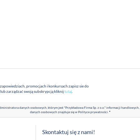
 zapowiedziach, promocjach i konkursach zapisz sie do
a lub zarządzać swoją subskrypcją kliknij
tutaj
.
ministratora danych osobowych, którym jest "Przykładowa Firma Sp. z o.o." informacji handlowych,
danych osobowych znajduje się w
Polityce prywatności
.
*
Skontaktuj się z nami!