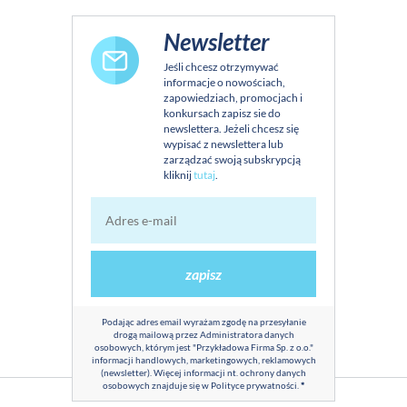
Newsletter
Jeśli chcesz otrzymywać
informacje o nowościach,
zapowiedziach, promocjach i
konkursach zapisz sie do
newslettera. Jeżeli chcesz się
wypisać z newslettera lub
zarządzać swoją subskrypcją
kliknij
tutaj
.
zapisz
Podając adres email wyrażam zgodę na przesyłanie
drogą mailową przez Administratora danych
osobowych, którym jest "Przykładowa Firma Sp. z o.o."
informacji handlowych, marketingowych, reklamowych
(newsletter). Więcej informacji nt. ochrony danych
osobowych znajduje się w
Polityce prywatności
.
*