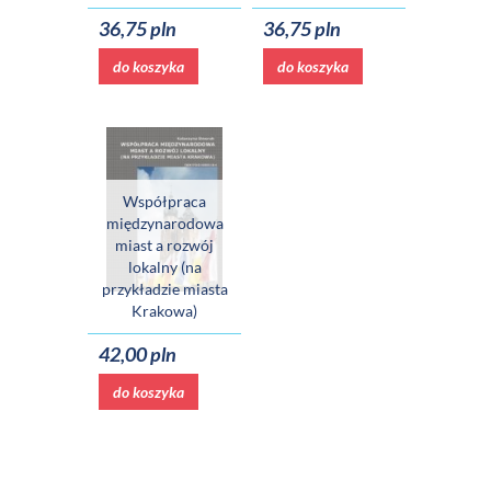
36,75 pln
36,75 pln
do koszyka
do koszyka
Współpraca
międzynarodowa
miast a rozwój
lokalny (na
przykładzie miasta
Krakowa)
42,00 pln
do koszyka