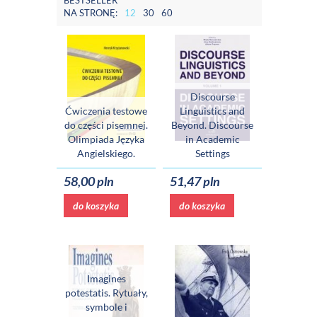
BESTSELLER
NA STRONĘ:
12
30
60
Discourse
Ćwiczenia testowe
Linguistics and
do części pisemnej.
Beyond. Discourse
Olimpiada Języka
in Academic
Angielskiego.
Settings
58,00 pln
51,47 pln
do koszyka
do koszyka
Imagines
potestatis. Rytuały,
symbole i