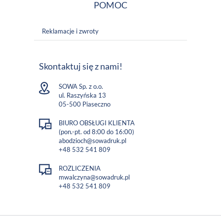
POMOC
Reklamacje i zwroty
Skontaktuj się z nami!
SOWA Sp. z o.o.
ul. Raszyńska 13
05-500 Piaseczno
BIURO OBSŁUGI KLIENTA
(pon.-pt. od 8:00 do 16:00)
abodzioch@sowadruk.pl
+48 532 541 809
ROZLICZENIA
mwalczyna@sowadruk.pl
+48 532 541 809