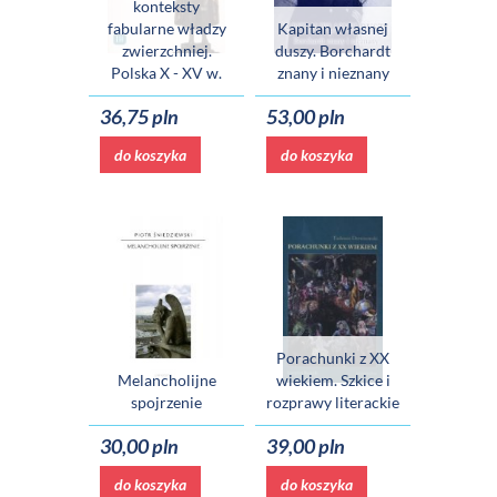
konteksty
fabularne władzy
Kapitan własnej
zwierzchniej.
duszy. Borchardt
Polska X - XV w.
znany i nieznany
36,75 pln
53,00 pln
do koszyka
do koszyka
Porachunki z XX
Melancholijne
wiekiem. Szkice i
spojrzenie
rozprawy literackie
30,00 pln
39,00 pln
do koszyka
do koszyka