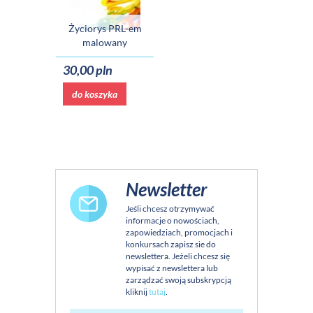
Życiorys PRL-em
malowany
30,00 pln
do koszyka
Newsletter
Jeśli chcesz otrzymywać
informacje o nowościach,
zapowiedziach, promocjach i
konkursach zapisz sie do
newslettera. Jeżeli chcesz się
wypisać z newslettera lub
zarządzać swoją subskrypcją
kliknij
tutaj
.