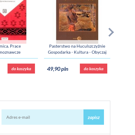
mica. Prace
Pasterstwo na Huculszczyźnie
imoznawcze
Gospodarka - Kultura - Obyczaj
Uprawa
49,90 pln
55,70 
do koszyka
do koszyka
zapisz