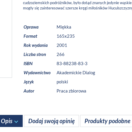
cudzoziemskich podróżników, było dotąd znanych jedynie wąskiemu
mogły się zainteresować szersze kręgi miłośników Huculszczyzn
Oprawa
Miękka
Format
165x235
Rok wydania
2001
Liczba stron
266
ISBN
83-88238-83-3
Wydawnictwo
Akademickie Dialog
Język
polski
Autor
Praca zbiorowa
Opis
Dodaj swoją opinię
Produkty podobne