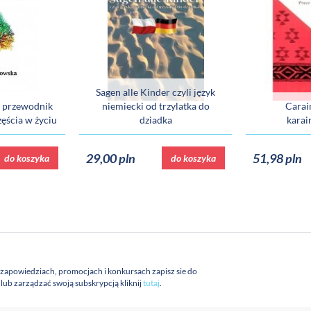
Sagen alle Kinder czyli język
j przewodnik
niemiecki od trzylatka do
Carai
ęścia w życiu
dziadka
kara
29,00 pln
51,98 pln
do koszyka
do koszyka
 zapowiedziach, promocjach i konkursach zapisz sie do
a lub zarządzać swoją subskrypcją kliknij
tutaj
.