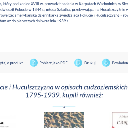
, który pod koniec XVIII w. prowadził badania w Karpatach Wschodnich, w Sied
odwiedził Pokucie w 1844 r.; młoda Szkotka, przebywająca na Huculszczyźnie w 
a rowerze; amerykańska dziennikarka zwiedzająca Pokucie i Huculszczyznę – ró
 tam aż do pierwszych dni września 1939 r.
ytaj o produkt
Pobierz jako PDF
Drukuj
Powiadom
ucie i Huculszczyzna w opisach cudzoziemskic
1795-1939, kupili również: