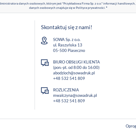
ministratora danych osobowych, którym jest "Przykładowa Firma Sp. z o.o." informacji handlowych,
danych osobowych znajduje się w
Polityce prywatności
.
*
Skontaktuj się z nami!
SOWA Sp. z o.o.
ul. Raszyńska 13
05-500 Piaseczno
BIURO OBSŁUGI KLIENTA
(pon.-pt. od 8:00 do 16:00)
abodzioch@sowadruk.pl
+48 532 541 809
ROZLICZENIA
mwalczyna@sowadruk.pl
+48 532 541 809
Oprog