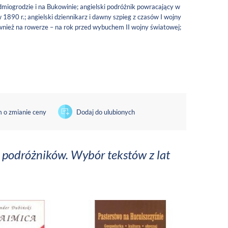
miogrodzie i na Bukowinie; angielski podróżnik powracający w
1890 r.; angielski dziennikarz i dawny szpieg z czasów I wojny
wnież na rowerze – na rok przed wybuchem II wojny światowej;
 o zmianie ceny
Dodaj do ulubionych
h podróżników. Wybór tekstów z lat