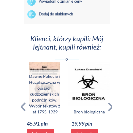
Powiadom o zmianie ceny
Dodaj do ulubionych
Klienci, którzy kupili: Mój
lejtnant, kupili również:
Dawne Pokucie i
Huculszczyzna w
opisach
cudzoziemskich
Pozytyw
podróżników.
przewo
Wybór tekstów z
odzy
lat 1795-1939
Broń biologiczna
szczęści
45,91 pln
19,99 pln
37,00 p