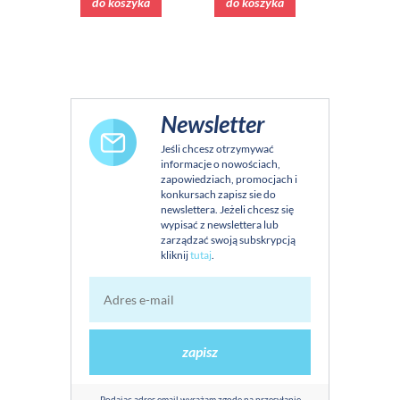
do koszyka
do koszyka
do kos
Newsletter
Jeśli chcesz otrzymywać
informacje o nowościach,
zapowiedziach, promocjach i
konkursach zapisz sie do
newslettera. Jeżeli chcesz się
wypisać z newslettera lub
zarządzać swoją subskrypcją
kliknij
tutaj
.
zapisz
Podając adres email wyrażam zgodę na przesyłanie