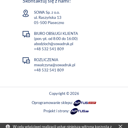
Skontaktuj się z nami!
SOWA Sp. z o.o.
ul. Raszyńska 13
05-500 Piaseczno
BIURO OBSŁUGI KLIENTA
(pon.-pt. od 8:00 do 16:00)
abodzioch@sowadruk.pl
+48 532 541 809
ROZLICZENIA
mwalczyna@sowadruk.pl
+48 532 541 809
Copyright © 2026
Oprogramowanie sklepu:
Projekt i strony:
W celu właściwej realizacji usług niniejsza witryna korzysta z