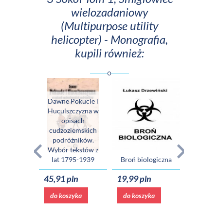
wielozadaniowy
(Multipurpose utility
helicopter) - Monografia,
kupili również:
Sagen alle Kinde
Pozytywnik. Twój
czyli język
przewodnik do
niemiecki od
odzyskania
trzylatka do
Broń biologiczna
szczęścia w życiu
dziadka
19,99 pln
37,00 pln
29,00 pln
do koszyka
do koszyka
do koszyka