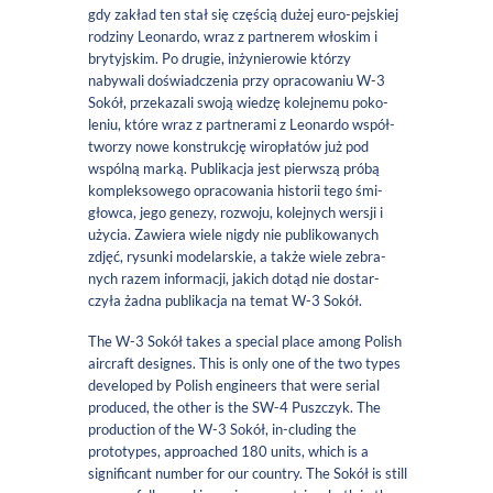
gdy zakład ten stał się częścią dużej euro-pejskiej
rodziny Leonardo, wraz z partnerem włoskim i
brytyjskim. Po drugie, inżynierowie którzy
nabywali doświadczenia przy opracowaniu W-3
Sokół, przekazali swoją wiedzę kolejnemu poko-
leniu, które wraz z partnerami z Leonardo współ-
tworzy nowe konstrukcję wiropłatów już pod
wspólną marką. Publikacja jest pierwszą próbą
kompleksowego opracowania historii tego śmi-
głowca, jego genezy, rozwoju, kolejnych wersji i
użycia. Zawiera wiele nigdy nie publikowanych
zdjęć, rysunki modelarskie, a także wiele zebra-
nych razem informacji, jakich dotąd nie dostar-
czyła żadna publikacja na temat W-3 Sokół.
The W-3 Sokół takes a special place among Polish
aircraft designes. This is only one of the two types
developed by Polish engineers that were serial
produced, the other is the SW-4 Puszczyk. The
production of the W-3 Sokół, in-cluding the
prototypes, approached 180 units, which is a
significant number for our country. The Sokół is still