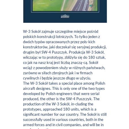
W-3 Sokół zajmuje szczególne miejsce pośród
polskich konstrukcji lotniczych. To tylko jeden z
dwóch typów opracowanych przez pols-kich
konstruktorów, jaki doczekał się seryjnej produkcji,
drugim był SW-4 Puszczyk. Produkcja W-3 Sokół,
wliczając w to prototypy, zbliżyła się do 180 sztuk,
co jak na nasz kraj jest liczbą znaczą-cą. Sokół
wciąż z powodzeniem służy w różnych państwach,
zarówno w siłach zbrojnych jak i w firmach
cywilnych i będzie jeszcze długo w użyciu.
The W-3 Sokół takes a special place among Polish
aircraft designes. This is only one of the two types
developed by Polish engineers that were serial
produced, the other is the SW-4 Puszczyk. The
production of the W-3 Sokół, in-cluding the
prototypes, approached 180 units, which is a
significant number for our country. The Sokół is still
successfully used in various countries, both in the
armed forces and in civil companies, and will be in