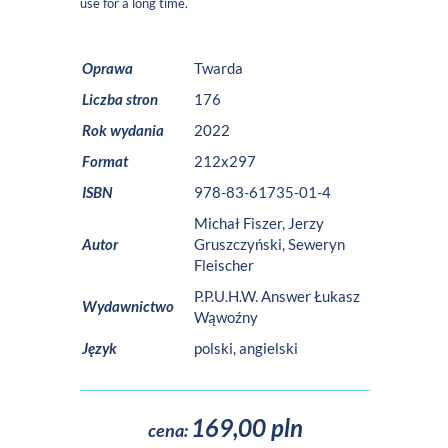
use for a long time.
Oprawa
Twarda
Liczba stron
176
Rok wydania
2022
Format
212x297
ISBN
978-83-61735-01-4
Michał Fiszer, Jerzy
Autor
Gruszczyński, Seweryn
Fleischer
P.P.U.H.W. Answer Łukasz
Wydawnictwo
Wąwoźny
Język
polski, angielski
169,00 pln
cena: