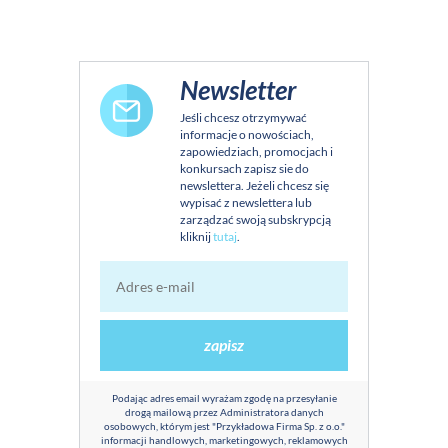
Newsletter
Jeśli chcesz otrzymywać
informacje o nowościach,
zapowiedziach, promocjach i
konkursach zapisz sie do
newslettera. Jeżeli chcesz się
wypisać z newslettera lub
zarządzać swoją subskrypcją
kliknij
tutaj
.
zapisz
Podając adres email wyrażam zgodę na przesyłanie
drogą mailową przez Administratora danych
osobowych, którym jest "Przykładowa Firma Sp. z o.o."
informacji handlowych, marketingowych, reklamowych