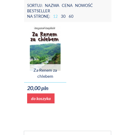
SORTUJ:
NAZWA
CENA
NOWOŚĆ
BESTSELLER
NA STRONĘ:
12
30
60
Za Renem za
chlebem
20,00 pln
do koszyka