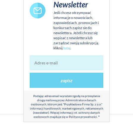
Newsletter
Jeśli chcesz otrzymywać
informacje o nowościach,
zapowiedziach, promocjach i
konkursach zapisz sie do
newslettera. Jeżeli chcesz się
wypisać z newslettera lub
zarządzać swoją subskrypcją
kliknij
tutaj
.
zapisz
Podając adres email wyrażam zgodę na przesyłanie
drogą mailową przez Administratora danych
osobowych, którym jest "Przykładowa Firma Sp. z o.o."
informacji handlowych, marketingowych, reklamowych
(newsletter). Więcej informacji nt. ochrony danych
osobowych znajduje się w
Polityce prywatności
.
*