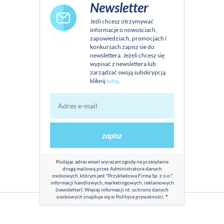
Newsletter
Jeśli chcesz otrzymywać
informacje o nowościach,
zapowiedziach, promocjach i
konkursach zapisz sie do
newslettera. Jeżeli chcesz się
wypisać z newslettera lub
zarządzać swoją subskrypcją
kliknij
tutaj
.
zapisz
Podając adres email wyrażam zgodę na przesyłanie
drogą mailową przez Administratora danych
osobowych, którym jest "Przykładowa Firma Sp. z o.o."
informacji handlowych, marketingowych, reklamowych
(newsletter). Więcej informacji nt. ochrony danych
osobowych znajduje się w
Polityce prywatności
.
*