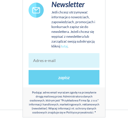
Newsletter
Jeśli chcesz otrzymywać
informacje o nowościach,
zapowiedziach, promocjach i
konkursach zapisz sie do
newslettera. Jeżeli chcesz się
wypisać z newslettera lub
zarządzać swoją subskrypcją
kliknij
tutaj
.
zapisz
Podając adres email wyrażam zgodę na przesyłanie
drogą mailową przez Administratora danych
osobowych, którym jest "Przykładowa Firma Sp. z o.o."
informacji handlowych, marketingowych, reklamowych
(newsletter). Więcej informacji nt. ochrony danych
osobowych znajduje się w
Polityce prywatności
.
*