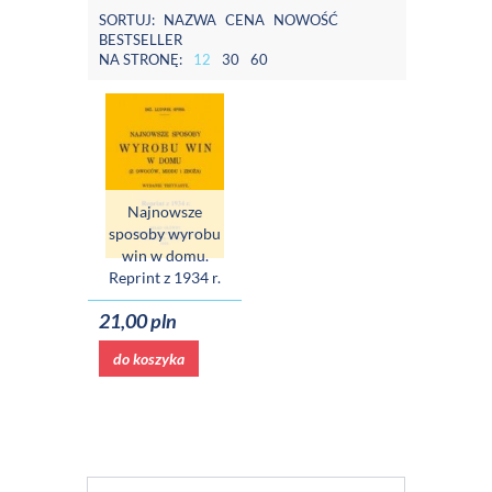
SORTUJ:
NAZWA
CENA
NOWOŚĆ
BESTSELLER
NA STRONĘ:
12
30
60
Najnowsze
sposoby wyrobu
win w domu.
Reprint z 1934 r.
21,00 pln
do koszyka