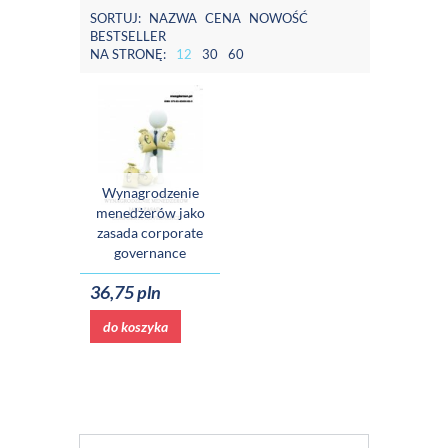
SORTUJ:
NAZWA
CENA
NOWOŚĆ
BESTSELLER
NA STRONĘ:
12
30
60
Wynagrodzenie
menedżerów jako
zasada corporate
governance
36,75 pln
do koszyka