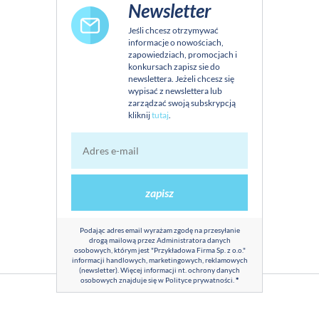
Newsletter
Jeśli chcesz otrzymywać
informacje o nowościach,
zapowiedziach, promocjach i
konkursach zapisz sie do
newslettera. Jeżeli chcesz się
wypisać z newslettera lub
zarządzać swoją subskrypcją
kliknij
tutaj
.
zapisz
Podając adres email wyrażam zgodę na przesyłanie
drogą mailową przez Administratora danych
osobowych, którym jest "Przykładowa Firma Sp. z o.o."
informacji handlowych, marketingowych, reklamowych
(newsletter). Więcej informacji nt. ochrony danych
osobowych znajduje się w
Polityce prywatności
.
*