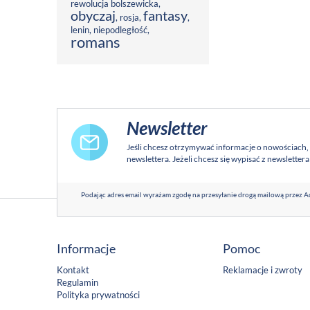
rewolucja bolszewicka
,
obyczaj
fantasy
,
rosja
,
,
lenin
,
niepodległość
,
romans
Newsletter
Jeśli chcesz otrzymywać informacje o nowościach,
newslettera. Jeżeli chcesz się wypisać z newsletter
Podając adres email wyrażam zgodę na przesyłanie drogą mailową przez Ad
Informacje
Pomoc
Kontakt
Reklamacje i zwroty
Regulamin
Polityka prywatności