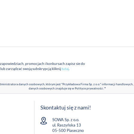
 zapowiedziach, promocjach i konkursach zapisz sie do
a lub zarządzać swoją subskrypcją kliknij
tutaj
.
ministratora danych osobowych, którym jest "Przykładowa Firma Sp. z o.o." informacji handlowych,
danych osobowych znajduje się w
Polityce prywatności
.
*
Skontaktuj się z nami!
SOWA Sp. z o.o.
ul. Raszyńska 13
05-500 Piaseczno