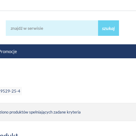
szukaj
Promocje
89529-25-4
ziono produktów spełniających zadane kryteria
rodukt