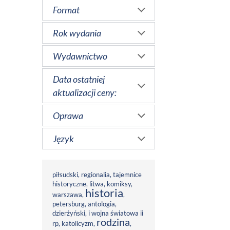
Format
Rok wydania
Wydawnictwo
Data ostatniej
aktualizacji ceny:
Oprawa
Język
piłsudski
,
regionalia
,
tajemnice
historyczne
,
litwa
,
komiksy
,
historia
warszawa
,
,
petersburg
,
antologia
,
dzierżyński
,
i wojna światowa ii
rodzina
rp
,
katolicyzm
,
,