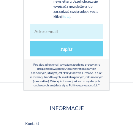
newslettera. Jeżeli chcesz się
wypisać z newslettera lub
zarządzać swoją subskrypcją
kliknij
tutaj
.
zapisz
Podając adres email wyrażam zgodę na przesyłanie
drogą mailową przez Administratora danych
osobowych, którym jest "Przykładowa Firma Sp. z o.o."
informacji handlowych, marketingowych, reklamowych
(newsletter). Więcej informacji nt. ochrony danych
osobowych znajduje się w
Polityce prywatności
.
*
INFORMACJE
Kontakt