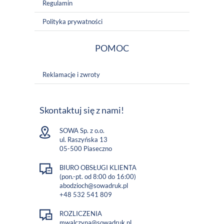
Regulamin
Polityka prywatności
POMOC
Reklamacje i zwroty
Skontaktuj się z nami!
SOWA Sp. z o.o.
ul. Raszyńska 13
05-500 Piaseczno
BIURO OBSŁUGI KLIENTA
(pon.-pt. od 8:00 do 16:00)
abodzioch@sowadruk.pl
+48 532 541 809
ROZLICZENIA
mwalczyna@sowadruk.pl