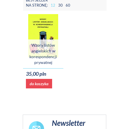
BESTSELLER
NA STRONĘ:
12
30
60
Wzory listów
angielskich w
korespondencji
prywatnej
35,00 pln
do koszyka
Newsletter