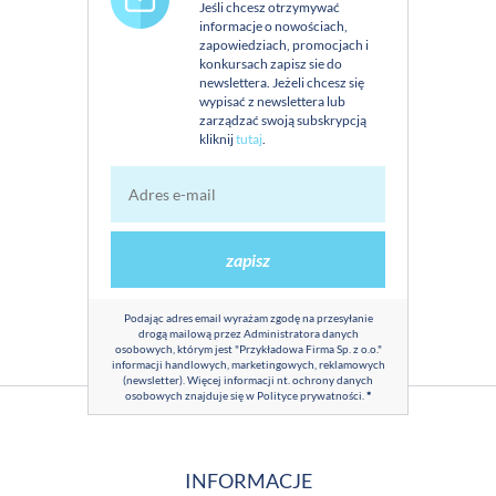
Jeśli chcesz otrzymywać
informacje o nowościach,
zapowiedziach, promocjach i
konkursach zapisz sie do
newslettera. Jeżeli chcesz się
wypisać z newslettera lub
zarządzać swoją subskrypcją
kliknij
tutaj
.
zapisz
Podając adres email wyrażam zgodę na przesyłanie
drogą mailową przez Administratora danych
osobowych, którym jest "Przykładowa Firma Sp. z o.o."
informacji handlowych, marketingowych, reklamowych
(newsletter). Więcej informacji nt. ochrony danych
osobowych znajduje się w
Polityce prywatności
.
*
INFORMACJE