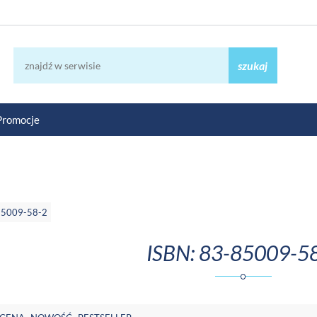
szukaj
Promocje
85009-58-2
ISBN: 83-85009-5