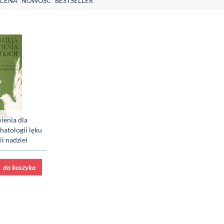
CENA
NOWOŚĆ
BESTSELLER
ienia dla
hatologii lęku
i nadziei
do koszyka