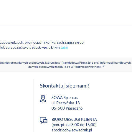
 zapowiedziach, promocjach i konkursach zapisz sie do
a lub zarządzać swoją subskrypcją kliknij
tutaj
.
ministratora danych osobowych, którym jest "Przykładowa Firma Sp. z o.o." informacji handlowych,
danych osobowych znajduje się w
Polityce prywatności
.
*
Skontaktuj się z nami!
SOWA Sp. z o.o.
ul. Raszyńska 13
05-500 Piaseczno
BIURO OBSŁUGI KLIENTA
(pon.-pt. od 8:00 do 16:00)
abodzioch@sowadruk.pl