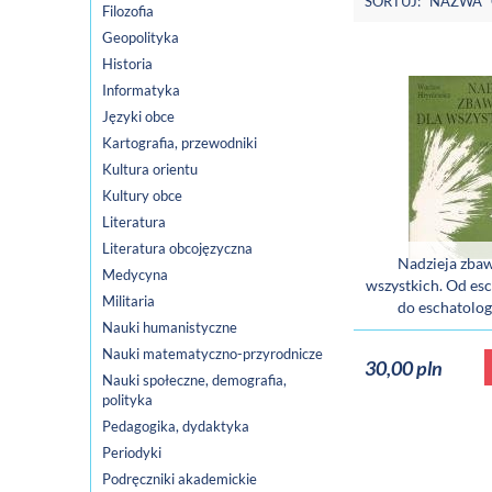
SORTUJ:
NAZWA
Filozofia
Geopolityka
Historia
Informatyka
Języki obce
Kartografia, przewodniki
Kultura orientu
Kultury obce
Literatura
Literatura obcojęzyczna
Nadzieja zbaw
Medycyna
wszystkich. Od esc
Militaria
do eschatologi
Nauki humanistyczne
Nauki matematyczno-przyrodnicze
30,00 pln
Nauki społeczne, demografia,
polityka
Pedagogika, dydaktyka
Periodyki
Podręczniki akademickie