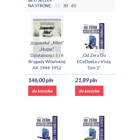
BESTSELLER
NA STRONĘ:
12
30
60
„Łupaszka” „Młot”
„Huzar”
Działalności 5 i 6
„Od Zera Do
Brygady Wileńskiej
ECeDeeLa z Vistą
AK 1944-1952
Tom 2”
146,00 pln
21,89 pln
do koszyka
do koszyka