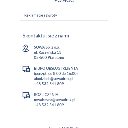
POMOC
Reklamacje i zwroty
Skontaktuj się z nami!
SOWA Sp. z o.o.
ul. Raszyńska 13
05-500 Piaseczno
BIURO OBSŁUGI KLIENTA
(pon.-pt. od 8:00 do 16:00)
abodzioch@sowadruk.pl
+48 532 541 809
ROZLICZENIA
mwalczyna@sowadruk.pl
+48 532 541 809