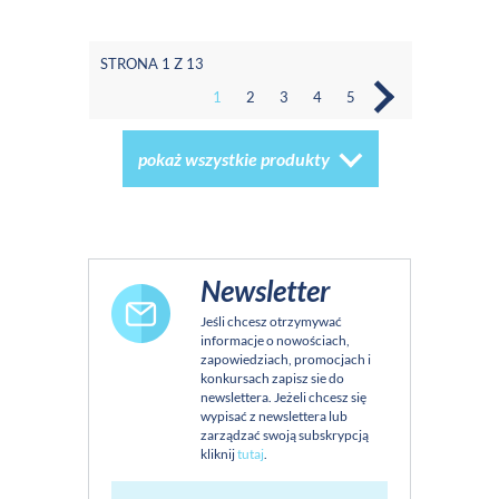
STRONA 1 Z 13
1
2
3
4
5
pokaż wszystkie produkty
Newsletter
Jeśli chcesz otrzymywać
informacje o nowościach,
zapowiedziach, promocjach i
konkursach zapisz sie do
newslettera. Jeżeli chcesz się
wypisać z newslettera lub
zarządzać swoją subskrypcją
kliknij
tutaj
.