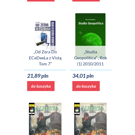
„Od Zera Do
„Studia
ECeDeeLa z Vistą
Geopolitica” , Rok
Tom 7”
(1) 2010/2011
21,89 pln
34,01 pln
do koszyka
do koszyka