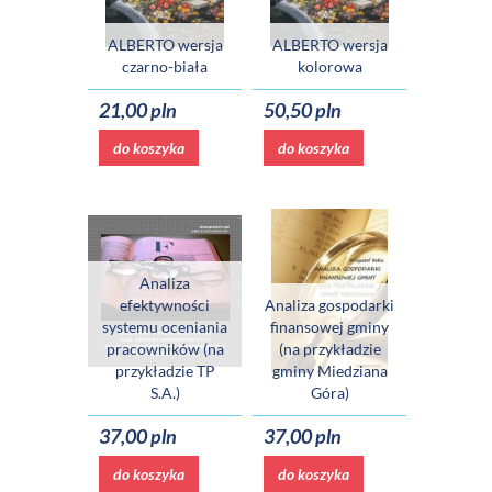
ALBERTO wersja
ALBERTO wersja
czarno-biała
kolorowa
21,00 pln
50,50 pln
do koszyka
do koszyka
Analiza
efektywności
Analiza gospodarki
systemu oceniania
finansowej gminy
pracowników (na
(na przykładzie
przykładzie TP
gminy Miedziana
S.A.)
Góra)
37,00 pln
37,00 pln
do koszyka
do koszyka