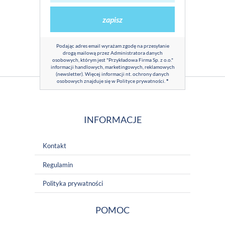
zapisz
Podając adres email wyrażam zgodę na przesyłanie
drogą mailową przez Administratora danych
osobowych, którym jest "Przykładowa Firma Sp. z o.o."
informacji handlowych, marketingowych, reklamowych
(newsletter). Więcej informacji nt. ochrony danych
osobowych znajduje się w
Polityce prywatności
.
*
INFORMACJE
Kontakt
Regulamin
Polityka prywatności
POMOC