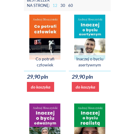
BESTSELLER
NA STRONĘ:
12
30
60
Co potrafi
Inaczej o byciu
człowiek
asertywnym
29,90 pln
29,90 pln
do koszyka
do koszyka