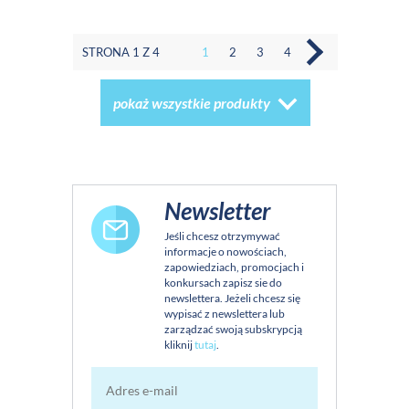
STRONA 1 Z 4
1
2
3
4
pokaż wszystkie produkty
Newsletter
Jeśli chcesz otrzymywać
informacje o nowościach,
zapowiedziach, promocjach i
konkursach zapisz sie do
newslettera. Jeżeli chcesz się
wypisać z newslettera lub
zarządzać swoją subskrypcją
kliknij
tutaj
.