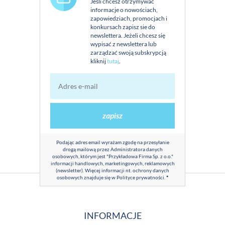
Jeśli chcesz otrzymywać
informacje o nowościach,
zapowiedziach, promocjach i
konkursach zapisz sie do
newslettera. Jeżeli chcesz się
wypisać z newslettera lub
zarządzać swoją subskrypcją
kliknij
tutaj
.
zapisz
Podając adres email wyrażam zgodę na przesyłanie
drogą mailową przez Administratora danych
osobowych, którym jest "Przykładowa Firma Sp. z o.o."
informacji handlowych, marketingowych, reklamowych
(newsletter). Więcej informacji nt. ochrony danych
osobowych znajduje się w
Polityce prywatności
.
*
INFORMACJE