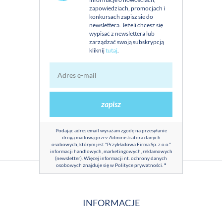
zapowiedziach, promocjach i
konkursach zapisz sie do
newslettera. Jeżeli chcesz się
wypisać z newslettera lub
zarządzać swoją subskrypcją
kliknij
tutaj
.
zapisz
Podając adres email wyrażam zgodę na przesyłanie
drogą mailową przez Administratora danych
osobowych, którym jest "Przykładowa Firma Sp. z o.o."
informacji handlowych, marketingowych, reklamowych
(newsletter). Więcej informacji nt. ochrony danych
osobowych znajduje się w
Polityce prywatności
.
*
INFORMACJE