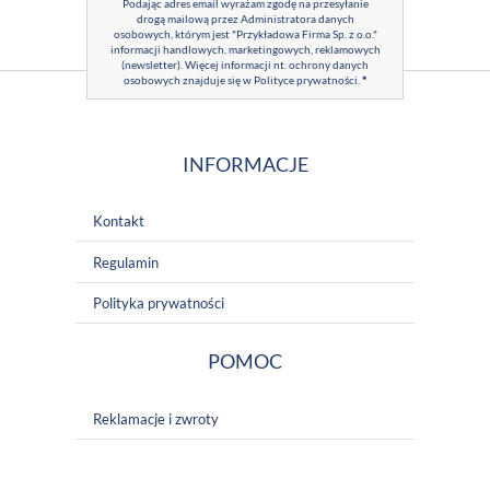
Podając adres email wyrażam zgodę na przesyłanie
drogą mailową przez Administratora danych
osobowych, którym jest "Przykładowa Firma Sp. z o.o."
informacji handlowych, marketingowych, reklamowych
(newsletter). Więcej informacji nt. ochrony danych
osobowych znajduje się w
Polityce prywatności
.
*
INFORMACJE
Kontakt
Regulamin
Polityka prywatności
POMOC
Reklamacje i zwroty