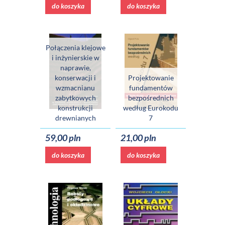
do koszyka
do koszyka
Połączenia klejowe
i inżynierskie w
naprawie,
konserwacji i
Projektowanie
wzmacnianu
fundamentów
zabytkowych
bezpośrednich
konstrukcji
według Eurokodu
drewnianych
7
59,00 pln
21,00 pln
do koszyka
do koszyka