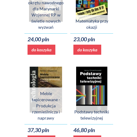
okrętu nawodnego
dla Marynarki
Wojennej RP w
świetle nowych
Matematyka przy
wyzwań
okazji
24,00 pln
23,00 pln
do koszyka
do koszyka
Meble
tapicerowane -
Produkcja
rzemieślnicza i
Podstawy techniki
naprawy
telewizyjnej
37,30 pln
46,80 pln