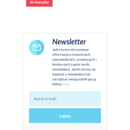
do koszyka
Newsletter
Jeśli chcesz otrzymywać
informacje o nowościach,
zapowiedziach, promocjach i
konkursach zapisz sie do
newslettera. Jeżeli chcesz się
wypisać z newslettera lub
zarządzać swoją subskrypcją
kliknij
tutaj
.
zapisz