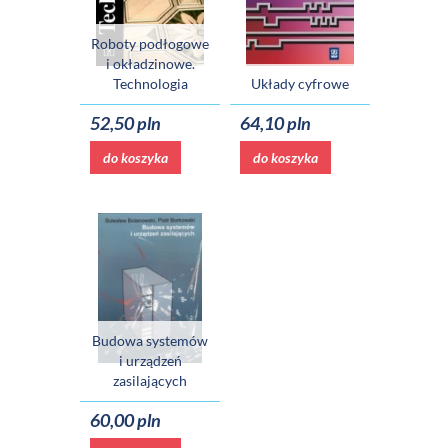
Roboty podłogowe
i okładzinowe.
Technologia
Układy cyfrowe
52,50 pln
64,10 pln
do koszyka
do koszyka
Budowa systemów
i urządzeń
zasilających
60,00 pln