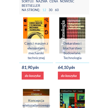
SORTUJ:
NAZWA
CENA
NOWOŚĆ
BESTSELLER
NA STRONĘ:
12
30
60
Części maszyn z
Dekarstwo i
elementami
blacharstwo
mechaniki
budowlane.
technicznej
Technologia
81,90 pln
64,10 pln
do koszyka
do koszyka
Koncepcja
wielozadaniowego