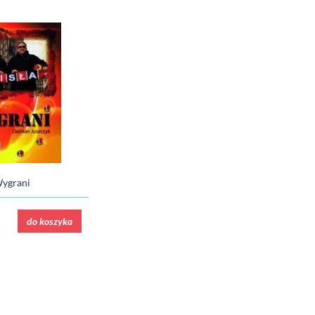
ygrani
do koszyka