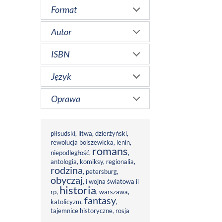
Format
Autor
ISBN
Język
Oprawa
piłsudski
,
litwa
,
dzierżyński
,
rewolucja bolszewicka
,
lenin
,
romans
niepodległość
,
,
antologia
,
komiksy
,
regionalia
,
rodzina
,
petersburg
,
obyczaj
,
i wojna światowa ii
historia
rp
,
,
warszawa
,
fantasy
katolicyzm
,
,
tajemnice historyczne
,
rosja