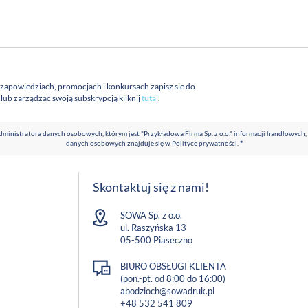
 zapowiedziach, promocjach i konkursach zapisz sie do
a lub zarządzać swoją subskrypcją kliknij
tutaj
.
ministratora danych osobowych, którym jest "Przykładowa Firma Sp. z o.o." informacji handlowych,
danych osobowych znajduje się w
Polityce prywatności
.
*
Skontaktuj się z nami!
SOWA Sp. z o.o.
ul. Raszyńska 13
05-500 Piaseczno
BIURO OBSŁUGI KLIENTA
(pon.-pt. od 8:00 do 16:00)
abodzioch@sowadruk.pl
+48 532 541 809