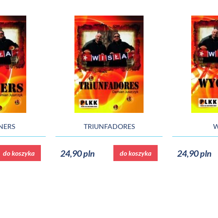
NERS
TRIUNFADORES
W
24,90 pln
24,90 pln
do koszyka
do koszyka