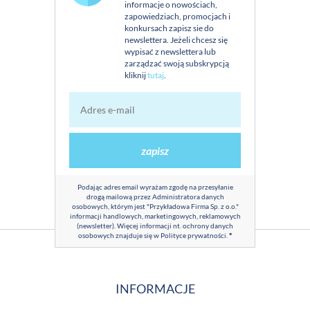
informacje o nowościach,
zapowiedziach, promocjach i
konkursach zapisz sie do
newslettera. Jeżeli chcesz się
wypisać z newslettera lub
zarządzać swoją subskrypcją
kliknij
tutaj
.
zapisz
Podając adres email wyrażam zgodę na przesyłanie
drogą mailową przez Administratora danych
osobowych, którym jest "Przykładowa Firma Sp. z o.o."
informacji handlowych, marketingowych, reklamowych
(newsletter). Więcej informacji nt. ochrony danych
osobowych znajduje się w
Polityce prywatności
.
*
INFORMACJE