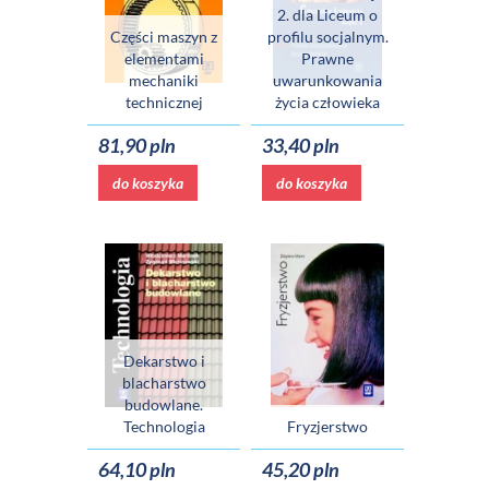
2. dla Liceum o
Części maszyn z
profilu socjalnym.
elementami
Prawne
mechaniki
uwarunkowania
technicznej
życia człowieka
81,90 pln
33,40 pln
do koszyka
do koszyka
Dekarstwo i
blacharstwo
budowlane.
Technologia
Fryzjerstwo
64,10 pln
45,20 pln