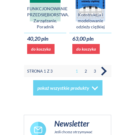
FUNKCJONOWANIE
PRZEDSIĘBIORSTWA.
Konstrukcja i
Zarządzanie.
modelowanie
Poradnik
odzieży ciężkiej
40,20 pln
63,00 pln
do koszyka
do koszyka
STRONA 1 Z 3
1
2
3
pokaż wszystkie produkty
Newsletter
Jeśli chcesz otrzymywać