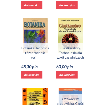
do koszyka
do koszyka
Botanika. Jedność i
Ciastkarstwo.
różnorodność
Technologia dla
roślin
szkół zasadniczych
48,30 pln
60,00 pln
do koszyka
do koszyka
Człowiek w
środowisku. Część