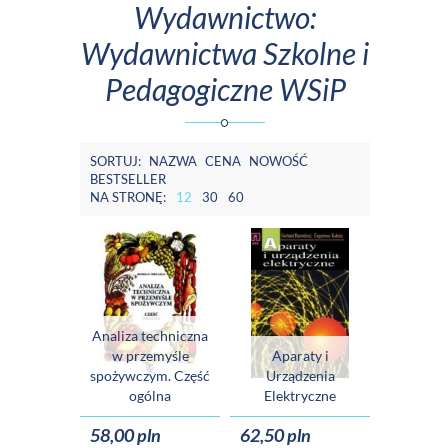
Wydawnictwo:
Wydawnictwa Szkolne i
Pedagogiczne WSiP
SORTUJ:
NAZWA
CENA
NOWOŚĆ
BESTSELLER
NA STRONĘ:
12
30
60
Analiza techniczna
w przemyśle
Aparaty i
spożywczym. Część
Urządzenia
ogólna
Elektryczne
58,00 pln
62,50 pln