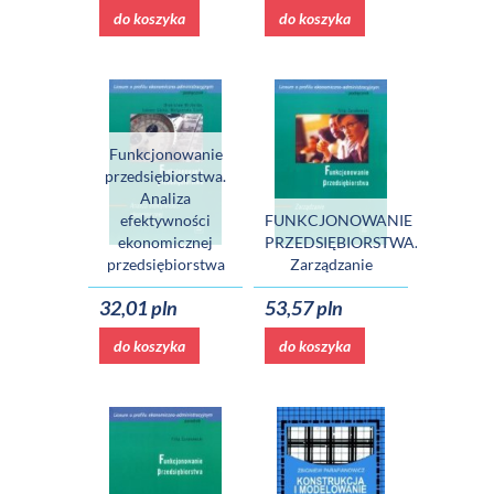
do koszyka
do koszyka
Funkcjonowanie
przedsiębiorstwa.
Analiza
efektywności
FUNKCJONOWANIE
ekonomicznej
PRZEDSIĘBIORSTWA.
przedsiębiorstwa
Zarządzanie
32,01 pln
53,57 pln
do koszyka
do koszyka