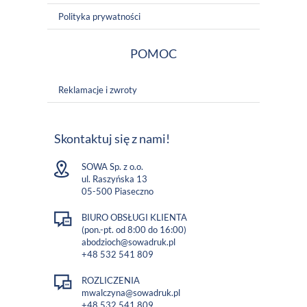
Polityka prywatności
POMOC
Reklamacje i zwroty
Skontaktuj się z nami!
SOWA Sp. z o.o.
ul. Raszyńska 13
05-500 Piaseczno
BIURO OBSŁUGI KLIENTA
(pon.-pt. od 8:00 do 16:00)
abodzioch@sowadruk.pl
+48 532 541 809
ROZLICZENIA
mwalczyna@sowadruk.pl
+48 532 541 809