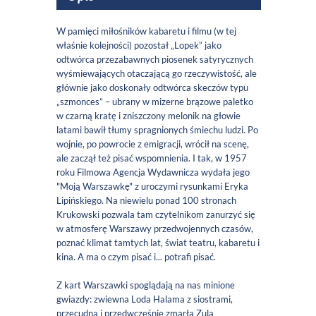
W pamięci miłośników kabaretu i filmu (w tej
właśnie kolejności) pozostał „Lopek” jako
odtwórca przezabawnych piosenek satyrycznych
wyśmiewających otaczającą go rzeczywistość, ale
głównie jako doskonały odtwórca skeczów typu
„szmonces” – ubrany w mizerne brązowe paletko
w czarną kratę i zniszczony melonik na głowie
latami bawił tłumy spragnionych śmiechu ludzi. Po
wojnie, po powrocie z emigracji, wrócił na scenę,
ale zaczął też pisać wspomnienia. I tak, w 1957
roku Filmowa Agencja Wydawnicza wydała jego
"Moją Warszawkę" z uroczymi rysunkami Eryka
Lipińskiego. Na niewielu ponad 100 stronach
Krukowski pozwala tam czytelnikom zanurzyć się
w atmosferę Warszawy przedwojennych czasów,
poznać klimat tamtych lat, świat teatru, kabaretu i
kina. A ma o czym pisać i... potrafi pisać.
Z kart Warszawki spoglądają na nas minione
gwiazdy: zwiewna Loda Halama z siostrami,
przecudna i przedwcześnie zmarła Zula