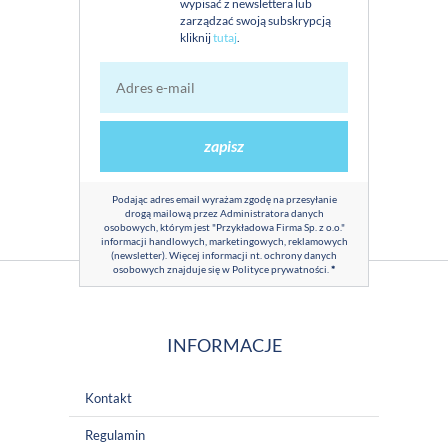
wypisać z newslettera lub
zarządzać swoją subskrypcją
kliknij
tutaj
.
zapisz
Podając adres email wyrażam zgodę na przesyłanie
drogą mailową przez Administratora danych
osobowych, którym jest "Przykładowa Firma Sp. z o.o."
informacji handlowych, marketingowych, reklamowych
(newsletter). Więcej informacji nt. ochrony danych
osobowych znajduje się w
Polityce prywatności
.
*
INFORMACJE
Kontakt
Regulamin