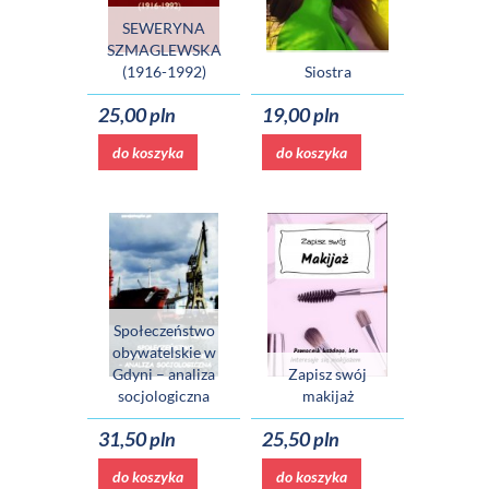
SEWERYNA
SZMAGLEWSKA
(1916-1992)
Siostra
25,00 pln
19,00 pln
do koszyka
do koszyka
Społeczeństwo
obywatelskie w
Gdyni – analiza
Zapisz swój
socjologiczna
makijaż
31,50 pln
25,50 pln
do koszyka
do koszyka