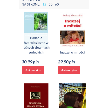
BESTSELLER
NA STRONĘ:
12
30
60
Badania
hydrologiczne w
leśnych zlewniach
sudeckich
Inaczej o miłości
30,99 pln
29,90 pln
do koszyka
do koszyka