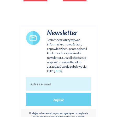
Newsletter
Jeśli chcesz otrzymywać
informacje o nowościach,
zapowiedziach, promocjach i
konkursach zapisz sie do
newslettera. Jeżeli chcesz się
wypisać z newslettera lub
zarządzać swoją subskrypcją
kliknij
tutaj
.
zapisz
Podając adres email wyrażam zgodę na przesyłanie
drogą mailową przez Administratora danych