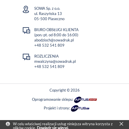
SOWA Sp. z o.o.
ul. Raszyńska 13
05-500 Piaseczno
BIURO OBSŁUGI KLIENTA
(pon.-pt. od 8:00 do 16:00)
abodzioch@sowadruk.pl
+48 532 541 809
ROZLICZENIA
mwalczyna@sowadruk.pl
+48 532 541 809
Copyright © 2026
Oprogramowanie sklepu:
Projekt i strony:
W celu właściwej realizacji usług niniejsza witryna korzysta z
plików cookie.
Dowiedz się więcej.