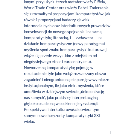
innymi przy użyciu trzech metafor: wieży Eiffela,
World Trade Center oraz wieży Babel. Zmierzenie
się z rozmaitymi propozycjami komparatystów, jak
również propozycjami badaczy zjawisk
intermedialnych oraz interkulturowych prowadzi w
konsekwencji do nowego spojrzenia i na samą
komparatystykę literacką, i — zwłaszcza — na
działanie komparatystyczne (nowy paradygmat
myślenia spod znaku komparatystyki kulturowej
wiąże się przede wszystkim z odejściem od
niegdysiejszego etno- i eurocentryzmu).
Nowoczesną komparatystykę pojmuję w
rezultacie nie tyle jako wciąż rozszerzany obszar
zagadnień i nieograniczoną ekspansję w wymiarze
instytucjonalnym, ile jako efekt myślenia, które
umożliwia w dzisiejszym świecie „dekolonizację
nas samych”, jako praktykę interpretacyjną
głęboko osadzoną w codziennej egzystencji.
Perspektywa interkulturowości otwiera tym
samym nowe horyzonty komparatystyki XXI
wieku.