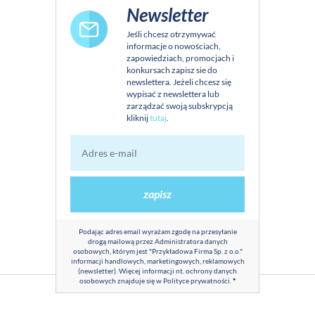
Newsletter
Jeśli chcesz otrzymywać
informacje o nowościach,
zapowiedziach, promocjach i
konkursach zapisz sie do
newslettera. Jeżeli chcesz się
wypisać z newslettera lub
zarządzać swoją subskrypcją
kliknij
tutaj
.
zapisz
Podając adres email wyrażam zgodę na przesyłanie
drogą mailową przez Administratora danych
osobowych, którym jest "Przykładowa Firma Sp. z o.o."
informacji handlowych, marketingowych, reklamowych
(newsletter). Więcej informacji nt. ochrony danych
osobowych znajduje się w
Polityce prywatności
.
*