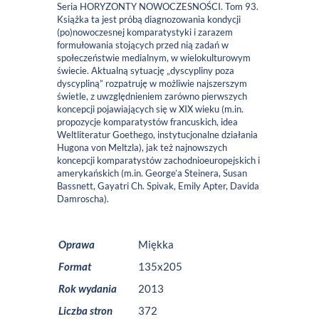
Seria HORYZONTY NOWOCZESNOŚCI. Tom 93.
Książka ta jest próbą diagnozowania kondycji
(po)nowoczesnej komparatystyki i zarazem
formułowania stojących przed nią zadań w
społeczeństwie medialnym, w wielokulturowym
świecie. Aktualną sytuację „dyscypliny poza
dyscypliną” rozpatruję w możliwie najszerszym
świetle, z uwzględnieniem zarówno pierwszych
koncepcji pojawiających się w XIX wieku (m.in.
propozycje komparatystów francuskich, idea
Weltliteratur Goethego, instytucjonalne działania
Hugona von Meltzla), jak też najnowszych
koncepcji komparatystów zachodnioeuropejskich i
amerykańskich (m.in. George’a Steinera, Susan
Bassnett, Gayatri Ch. Spivak, Emily Apter, Davida
Damroscha).
Oprawa
Miękka
Format
135x205
Rok wydania
2013
Liczba stron
372