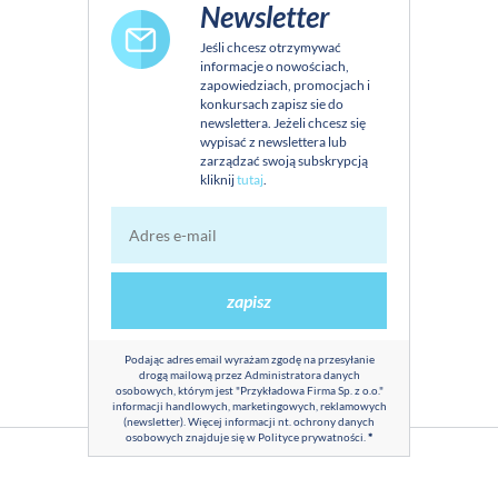
Newsletter
Jeśli chcesz otrzymywać
informacje o nowościach,
zapowiedziach, promocjach i
konkursach zapisz sie do
newslettera. Jeżeli chcesz się
wypisać z newslettera lub
zarządzać swoją subskrypcją
kliknij
tutaj
.
zapisz
Podając adres email wyrażam zgodę na przesyłanie
drogą mailową przez Administratora danych
osobowych, którym jest "Przykładowa Firma Sp. z o.o."
informacji handlowych, marketingowych, reklamowych
(newsletter). Więcej informacji nt. ochrony danych
osobowych znajduje się w
Polityce prywatności
.
*