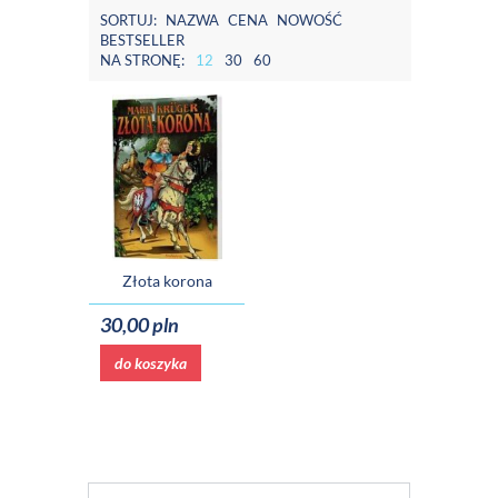
SORTUJ:
NAZWA
CENA
NOWOŚĆ
BESTSELLER
NA STRONĘ:
12
30
60
Złota korona
30,00 pln
do koszyka