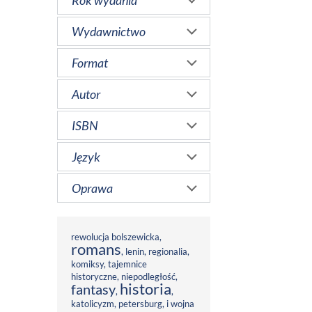
Rok wydania
Wydawnictwo
Format
Autor
ISBN
Język
Oprawa
rewolucja bolszewicka
,
romans
,
lenin
,
regionalia
,
komiksy
,
tajemnice
historyczne
,
niepodległość
,
historia
fantasy
,
,
katolicyzm
,
petersburg
,
i wojna