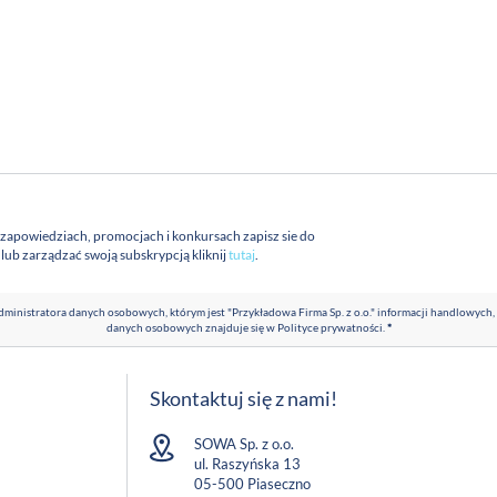
 zapowiedziach, promocjach i konkursach zapisz sie do
a lub zarządzać swoją subskrypcją kliknij
tutaj
.
ministratora danych osobowych, którym jest "Przykładowa Firma Sp. z o.o." informacji handlowych,
danych osobowych znajduje się w
Polityce prywatności
.
*
Skontaktuj się z nami!
SOWA Sp. z o.o.
ul. Raszyńska 13
05-500 Piaseczno