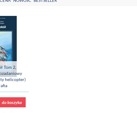
CENA
NOWOŚĆ
BESTSELLER
ł Tom 2,
lozadaniowy
ty helicopter)
afia
do koszyka