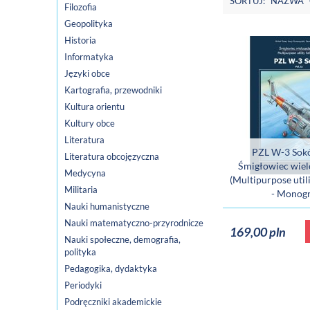
SORTUJ:
NAZWA
Filozofia
Geopolityka
Historia
Informatyka
Języki obce
Kartografia, przewodniki
Kultura orientu
Kultury obce
Literatura
PZL W-3 Sokó
Literatura obcojęzyczna
Śmigłowiec wie
Medycyna
(Multipurpose utili
Militaria
- Monogr
Nauki humanistyczne
Nauki matematyczno-przyrodnicze
169,00 pln
Nauki społeczne, demografia,
polityka
Pedagogika, dydaktyka
Periodyki
Podręczniki akademickie