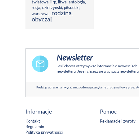
światowa ii rp
,
litwa
,
antologia
,
rosja
,
dzierżyński
,
piłsudski
,
rodzina
warszawa
,
,
obyczaj
Newsletter
Jeśli chcesz otrzymywać informacje o nowościach,
newslettera. Jeżeli chcesz się wypisać z newsletter
Podając adres email wyrażam zgodę na przesyłanie drogą mailową przez Ad
Informacje
Pomoc
Kontakt
Reklamacje i zwroty
Regulamin
Polityka prywatności