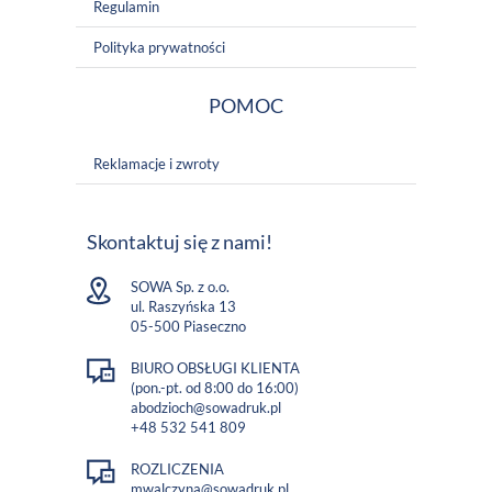
Regulamin
Polityka prywatności
POMOC
Reklamacje i zwroty
Skontaktuj się z nami!
SOWA Sp. z o.o.
ul. Raszyńska 13
05-500 Piaseczno
BIURO OBSŁUGI KLIENTA
(pon.-pt. od 8:00 do 16:00)
abodzioch@sowadruk.pl
+48 532 541 809
ROZLICZENIA
mwalczyna@sowadruk.pl