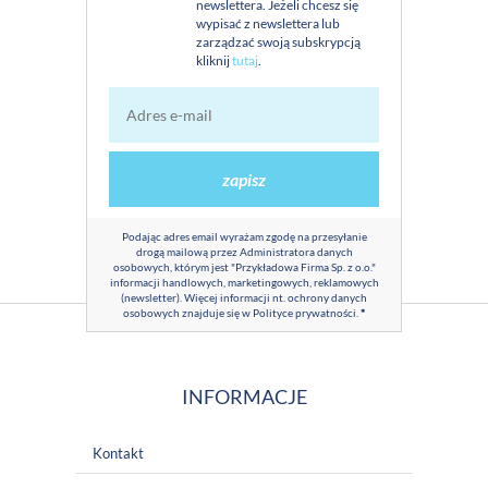
newslettera. Jeżeli chcesz się
wypisać z newslettera lub
zarządzać swoją subskrypcją
kliknij
tutaj
.
zapisz
Podając adres email wyrażam zgodę na przesyłanie
drogą mailową przez Administratora danych
osobowych, którym jest "Przykładowa Firma Sp. z o.o."
informacji handlowych, marketingowych, reklamowych
(newsletter). Więcej informacji nt. ochrony danych
osobowych znajduje się w
Polityce prywatności
.
*
INFORMACJE
Kontakt