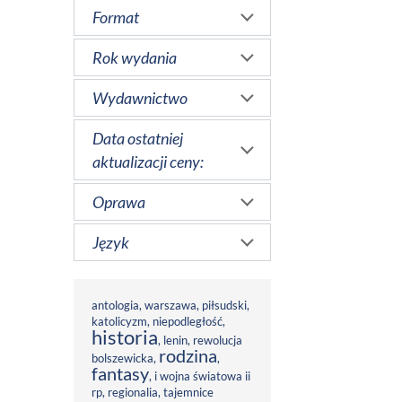
Format
Rok wydania
Wydawnictwo
Data ostatniej
aktualizacji ceny:
Oprawa
Język
antologia
,
warszawa
,
piłsudski
,
katolicyzm
,
niepodległość
,
historia
,
lenin
,
rewolucja
rodzina
bolszewicka
,
,
fantasy
,
i wojna światowa ii
rp
,
regionalia
,
tajemnice