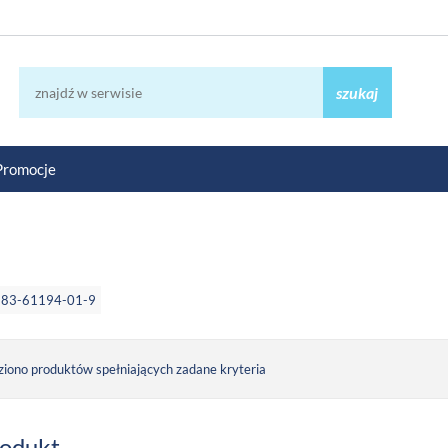
szukaj
Promocje
-83-61194-01-9
ziono produktów spełniających zadane kryteria
rodukt