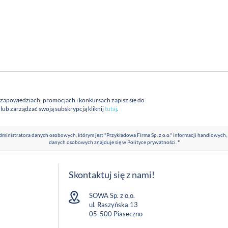
 zapowiedziach, promocjach i konkursach zapisz sie do
a lub zarządzać swoją subskrypcją kliknij
tutaj
.
ministratora danych osobowych, którym jest "Przykładowa Firma Sp. z o.o." informacji handlowych,
danych osobowych znajduje się w
Polityce prywatności
.
*
Skontaktuj się z nami!
SOWA Sp. z o.o.
ul. Raszyńska 13
05-500 Piaseczno