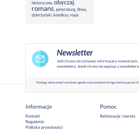
obyczaj
historyczne
,
,
romans
,
petersburg
,
litwa
,
dzierżyński
,
komiksy
,
rosja
Newsletter
Jeśli chcesz otrzymywać informacje o nowościach,
newslettera. Jeżeli chcesz się wypisać z newsletter
Podając adres email wyrażam zgodę na przesyłanie drogą mailową przez Ad
Informacje
Pomoc
Kontakt
Reklamacje i zwroty
Regulamin
Polityka prywatności