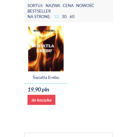
SORTUJ:
NAZWA
CENA
NOWOŚĆ
BESTSELLER
NA STRONĘ:
12
30
60
Światła Erebu
19,90 pln
do koszyka