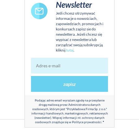
Newsletter
Jeśli chcesz otrzymywać
informacje o nowościach,
zapowiedziach, promocjach i
konkursach zapisz sie do
newslettera. Jeżeli chcesz się
wypisać z newslettera lub
zarządzać swoją subskrypcją
kliknij
tutaj
.
zapisz
Podając adres email wyrażam zgodę na przesyłanie
drogą mailową przez Administratora danych
osobowych, którym jest "Przykładowa Firma Sp. z o.o."
informacji handlowych, marketingowych, reklamowych
(newsletter). Więcej informacji nt. ochrony danych
osobowych znajduje się w
Polityce prywatności
.
*