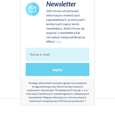
Newsletter
Jeśli chcesz otrzymywać
informacje o nowościach,
zapowiedziach, promocjach i
konkursach zapisz sie do
newslettera. Jeżeli chcesz się
wypisać z newslettera lub
zarządzać swoją subskrypcją
kliknij
tutaj
.
zapisz
Podając adres email wyrażam zgodę na przesyłanie
drogą mailową przez Administratora danych
osobowych, którym jest "Przykładowa Firma Sp. z o.o."
informacji handlowych, marketingowych, reklamowych
(newsletter). Więcej informacji nt. ochrony danych
osobowych znajduje się w
Polityce prywatności
.
*