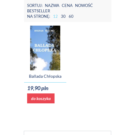
SORTUJ:
NAZWA
CENA
NOWOŚĆ
BESTSELLER
NA STRONĘ:
12
30
60
Ballada Chłopska
19,90 pln
do koszyka