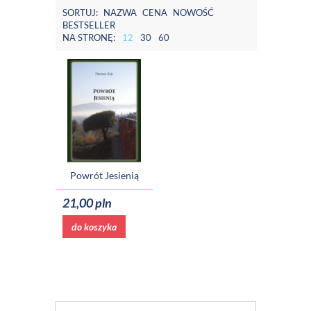
SORTUJ:
NAZWA
CENA
NOWOŚĆ
BESTSELLER
NA STRONĘ:
12
30
60
Powrót Jesienią
21,00 pln
do koszyka