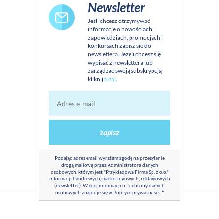
Newsletter
Jeśli chcesz otrzymywać
informacje o nowościach,
zapowiedziach, promocjach i
konkursach zapisz sie do
newslettera. Jeżeli chcesz się
wypisać z newslettera lub
zarządzać swoją subskrypcją
kliknij
tutaj
.
zapisz
Podając adres email wyrażam zgodę na przesyłanie
drogą mailową przez Administratora danych
osobowych, którym jest "Przykładowa Firma Sp. z o.o."
informacji handlowych, marketingowych, reklamowych
(newsletter). Więcej informacji nt. ochrony danych
osobowych znajduje się w
Polityce prywatności
.
*