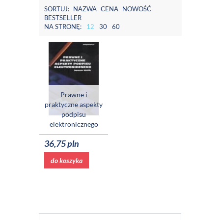
SORTUJ:
NAZWA
CENA
NOWOŚĆ
BESTSELLER
NA STRONĘ:
12
30
60
Prawne i
praktyczne aspekty
podpisu
elektronicznego
36,75 pln
do koszyka