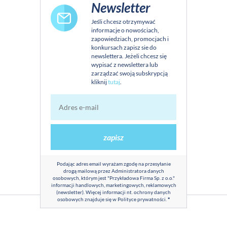
Newsletter
Jeśli chcesz otrzymywać
informacje o nowościach,
zapowiedziach, promocjach i
konkursach zapisz sie do
newslettera. Jeżeli chcesz się
wypisać z newslettera lub
zarządzać swoją subskrypcją
kliknij
tutaj
.
zapisz
Podając adres email wyrażam zgodę na przesyłanie
drogą mailową przez Administratora danych
osobowych, którym jest "Przykładowa Firma Sp. z o.o."
informacji handlowych, marketingowych, reklamowych
(newsletter). Więcej informacji nt. ochrony danych
osobowych znajduje się w
Polityce prywatności
.
*