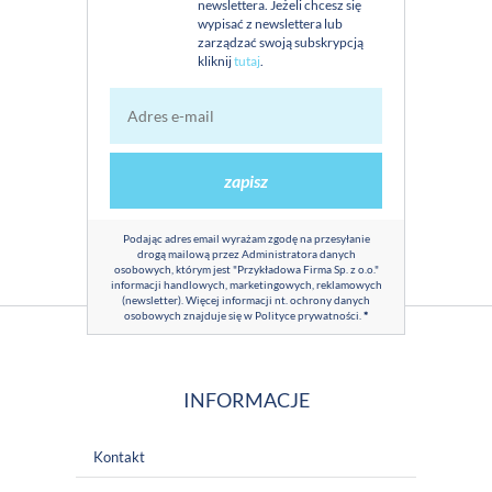
newslettera. Jeżeli chcesz się
wypisać z newslettera lub
zarządzać swoją subskrypcją
kliknij
tutaj
.
zapisz
Podając adres email wyrażam zgodę na przesyłanie
drogą mailową przez Administratora danych
osobowych, którym jest "Przykładowa Firma Sp. z o.o."
informacji handlowych, marketingowych, reklamowych
(newsletter). Więcej informacji nt. ochrony danych
osobowych znajduje się w
Polityce prywatności
.
*
INFORMACJE
Kontakt