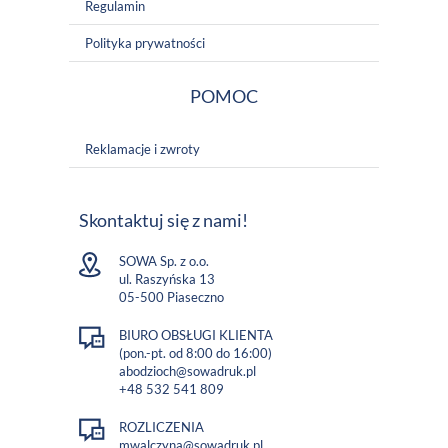
Regulamin
Polityka prywatności
POMOC
Reklamacje i zwroty
Skontaktuj się z nami!
SOWA Sp. z o.o.
ul. Raszyńska 13
05-500 Piaseczno
BIURO OBSŁUGI KLIENTA
(pon.-pt. od 8:00 do 16:00)
abodzioch@sowadruk.pl
+48 532 541 809
ROZLICZENIA
mwalczyna@sowadruk.pl