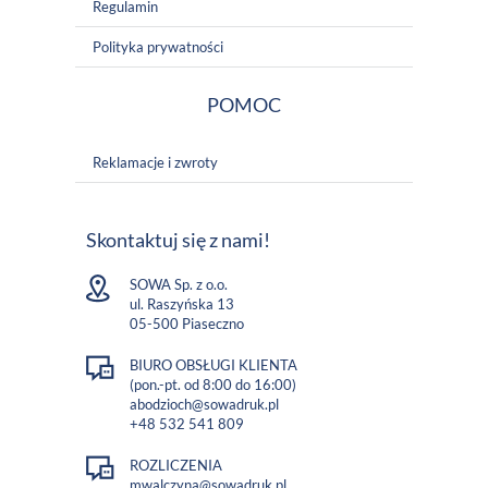
Regulamin
Polityka prywatności
POMOC
Reklamacje i zwroty
Skontaktuj się z nami!
SOWA Sp. z o.o.
ul. Raszyńska 13
05-500 Piaseczno
BIURO OBSŁUGI KLIENTA
(pon.-pt. od 8:00 do 16:00)
abodzioch@sowadruk.pl
+48 532 541 809
ROZLICZENIA
mwalczyna@sowadruk.pl