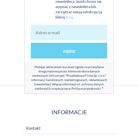
newslettera. Jeżeli chcesz się
wypisać z newslettera lub
zarządzać swoją subskrypcją
kliknij
tutaj
.
zapisz
Podając adres email wyrażam zgodę na przesyłanie
drogą mailową przez Administratora danych
osobowych, którym jest "Przykładowa Firma Sp. z o.o."
informacji handlowych, marketingowych, reklamowych
(newsletter). Więcej informacji nt. ochrony danych
osobowych znajduje się w
Polityce prywatności
.
*
INFORMACJE
Kontakt