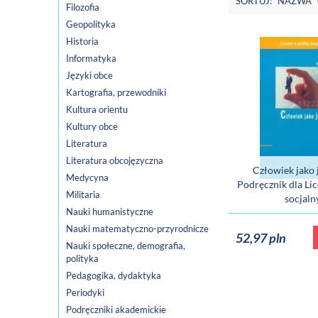
SORTUJ:
NAZWA
Filozofia
Geopolityka
Historia
Informatyka
Języki obce
Kartografia, przewodniki
Kultura orientu
Kultury obce
Literatura
Literatura obcojęzyczna
Człowiek jako 
Medycyna
Podręcznik dla Lic
Militaria
socjal
Nauki humanistyczne
Nauki matematyczno-przyrodnicze
52,97 pln
Nauki społeczne, demografia,
polityka
Pedagogika, dydaktyka
Periodyki
Podręczniki akademickie