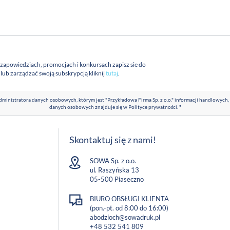
 zapowiedziach, promocjach i konkursach zapisz sie do
a lub zarządzać swoją subskrypcją kliknij
tutaj
.
ministratora danych osobowych, którym jest "Przykładowa Firma Sp. z o.o." informacji handlowych,
danych osobowych znajduje się w
Polityce prywatności
.
*
Skontaktuj się z nami!
SOWA Sp. z o.o.
ul. Raszyńska 13
05-500 Piaseczno
BIURO OBSŁUGI KLIENTA
(pon.-pt. od 8:00 do 16:00)
abodzioch@sowadruk.pl
+48 532 541 809