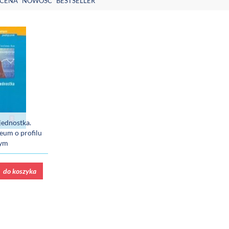
CENA
NOWOŚĆ
BESTSELLER
jednostka.
eum o profilu
nym
do koszyka