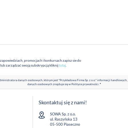
 zapowiedziach, promocjach i konkursach zapisz sie do
a lub zarządzać swoją subskrypcją kliknij
tutaj
.
ministratora danych osobowych, którym jest "Przykładowa Firma Sp. z o.o." informacji handlowych,
danych osobowych znajduje się w
Polityce prywatności
.
*
Skontaktuj się z nami!
SOWA Sp. z o.o.
ul. Raszyńska 13
05-500 Piaseczno