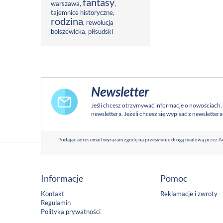
fantasy
warszawa
,
,
tajemnice historyczne
,
rodzina
,
rewolucja
bolszewicka
,
piłsudski
Newsletter
Jeśli chcesz otrzymywać informacje o nowościach,
newslettera. Jeżeli chcesz się wypisać z newsletter
Podając adres email wyrażam zgodę na przesyłanie drogą mailową przez Ad
Informacje
Pomoc
Kontakt
Reklamacje i zwroty
Regulamin
Polityka prywatności