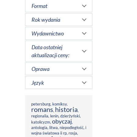
Format
Rok wydania
Wydawnictwo
Data ostatniej
aktualizacji ceny:
Oprawa
Język
petersburg
,
komiksy
,
romans
historia
,
,
regionalia
,
lenin
,
dzierżyński
,
obyczaj
katolicyzm
,
,
antologia
,
litwa
,
niepodległość
,
i
wojna światowa ii rp
,
rosja
,