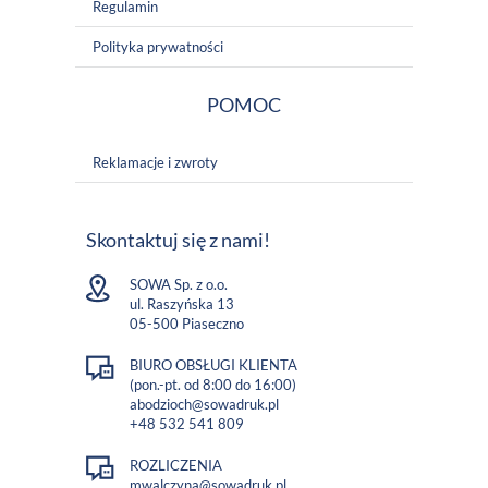
Regulamin
Polityka prywatności
POMOC
Reklamacje i zwroty
Skontaktuj się z nami!
SOWA Sp. z o.o.
ul. Raszyńska 13
05-500 Piaseczno
BIURO OBSŁUGI KLIENTA
(pon.-pt. od 8:00 do 16:00)
abodzioch@sowadruk.pl
+48 532 541 809
ROZLICZENIA
mwalczyna@sowadruk.pl