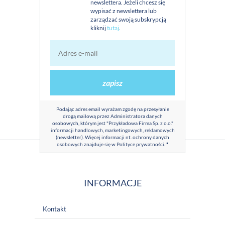
newslettera. Jeżeli chcesz się
wypisać z newslettera lub
zarządzać swoją subskrypcją
kliknij
tutaj
.
zapisz
Podając adres email wyrażam zgodę na przesyłanie
drogą mailową przez Administratora danych
osobowych, którym jest "Przykładowa Firma Sp. z o.o."
informacji handlowych, marketingowych, reklamowych
(newsletter). Więcej informacji nt. ochrony danych
osobowych znajduje się w
Polityce prywatności
.
*
INFORMACJE
Kontakt