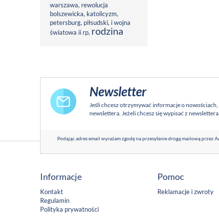
warszawa
,
rewolucja
bolszewicka
,
katolicyzm
,
petersburg
,
piłsudski
,
i wojna
rodzina
światowa ii rp
,
Newsletter
Jeśli chcesz otrzymywać informacje o nowościach,
newslettera. Jeżeli chcesz się wypisać z newsletter
Podając adres email wyrażam zgodę na przesyłanie drogą mailową przez Ad
Informacje
Pomoc
Kontakt
Reklamacje i zwroty
Regulamin
Polityka prywatności