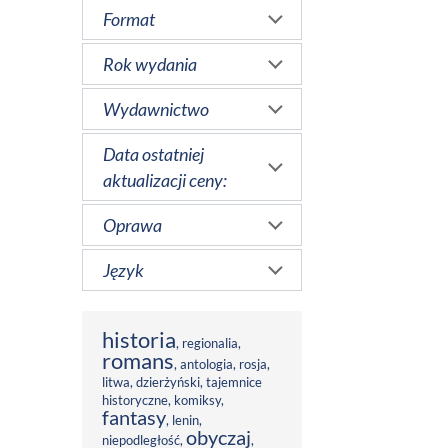
Format
Rok wydania
Wydawnictwo
Data ostatniej
aktualizacji ceny:
Oprawa
Język
historia
,
regionalia
,
romans
,
antologia
,
rosja
,
litwa
,
dzierżyński
,
tajemnice
historyczne
,
komiksy
,
fantasy
,
lenin
,
obyczaj
niepodległość
,
,