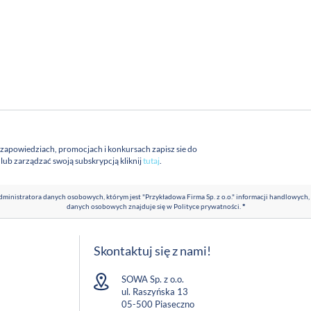
 zapowiedziach, promocjach i konkursach zapisz sie do
a lub zarządzać swoją subskrypcją kliknij
tutaj
.
ministratora danych osobowych, którym jest "Przykładowa Firma Sp. z o.o." informacji handlowych,
danych osobowych znajduje się w
Polityce prywatności
.
*
Skontaktuj się z nami!
SOWA Sp. z o.o.
ul. Raszyńska 13
05-500 Piaseczno