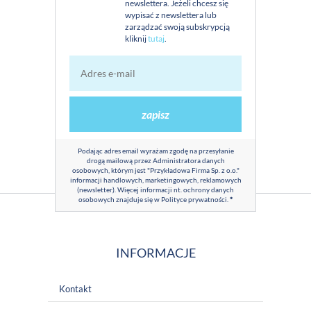
newslettera. Jeżeli chcesz się
wypisać z newslettera lub
zarządzać swoją subskrypcją
kliknij
tutaj
.
zapisz
Podając adres email wyrażam zgodę na przesyłanie
drogą mailową przez Administratora danych
osobowych, którym jest "Przykładowa Firma Sp. z o.o."
informacji handlowych, marketingowych, reklamowych
(newsletter). Więcej informacji nt. ochrony danych
osobowych znajduje się w
Polityce prywatności
.
*
INFORMACJE
Kontakt