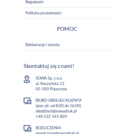
Regulamin
Polityka prywatności
POMOC
Reklamacje i zwroty
Skontaktuj się z nami!
SOWA Sp. z o.o.
ul. Raszyńska 13
05-500 Piaseczno
BIURO OBSŁUGI KLIENTA
(pon.-pt. od 8:00 do 16:00)
abodzioch@sowadruk.pl
+48 532 541 809
ROZLICZENIA
mwalczyna@sowadruk.pl