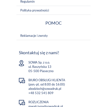
Regulamin
Polityka prywatności
POMOC
Reklamacje i zwroty
Skontaktuj się z nami!
SOWA Sp. z o.o.
ul. Raszyńska 13
05-500 Piaseczno
BIURO OBSŁUGI KLIENTA
(pon.-pt. od 8:00 do 16:00)
abodzioch@sowadruk.pl
+48 532 541 809
ROZLICZENIA
mwalczyna@sowadruk.pl