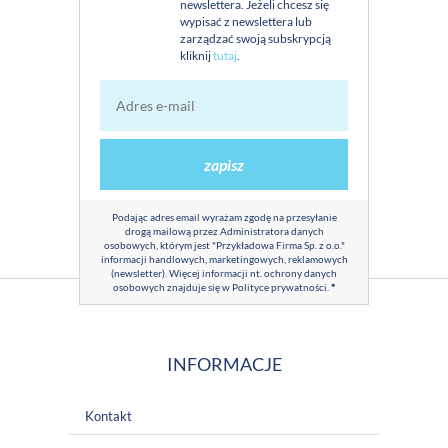
newslettera. Jeżeli chcesz się
wypisać z newslettera lub
zarządzać swoją subskrypcją
kliknij
tutaj
.
zapisz
Podając adres email wyrażam zgodę na przesyłanie
drogą mailową przez Administratora danych
osobowych, którym jest "Przykładowa Firma Sp. z o.o."
informacji handlowych, marketingowych, reklamowych
(newsletter). Więcej informacji nt. ochrony danych
osobowych znajduje się w
Polityce prywatności
.
*
INFORMACJE
Kontakt