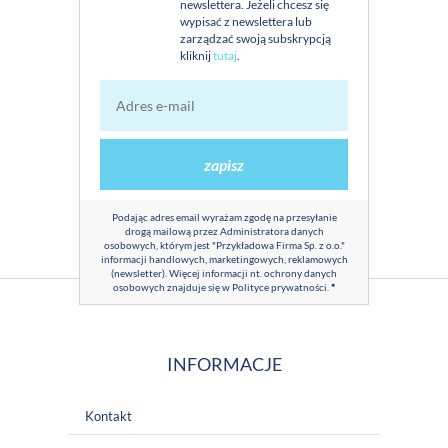
newslettera. Jeżeli chcesz się
wypisać z newslettera lub
zarządzać swoją subskrypcją
kliknij
tutaj
.
zapisz
Podając adres email wyrażam zgodę na przesyłanie
drogą mailową przez Administratora danych
osobowych, którym jest "Przykładowa Firma Sp. z o.o."
informacji handlowych, marketingowych, reklamowych
(newsletter). Więcej informacji nt. ochrony danych
osobowych znajduje się w
Polityce prywatności
.
*
INFORMACJE
Kontakt