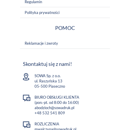
Regulamin
Polityka prywatności
POMOC
Reklamacje i zwroty
Skontaktuj się z nami!
SOWA Sp. z o.o.
ul. Raszyńska 13
05-500 Piaseczno
BIURO OBSŁUGI KLIENTA
(pon.-pt. od 8:00 do 16:00)
abodzioch@sowadruk.pl
+48 532 541 809
ROZLICZENIA
mwalczyna@sowadruk.pl