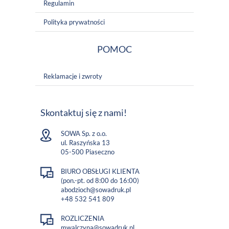
Regulamin
Polityka prywatności
POMOC
Reklamacje i zwroty
Skontaktuj się z nami!
SOWA Sp. z o.o.
ul. Raszyńska 13
05-500 Piaseczno
BIURO OBSŁUGI KLIENTA
(pon.-pt. od 8:00 do 16:00)
abodzioch@sowadruk.pl
+48 532 541 809
ROZLICZENIA
mwalczyna@sowadruk.pl