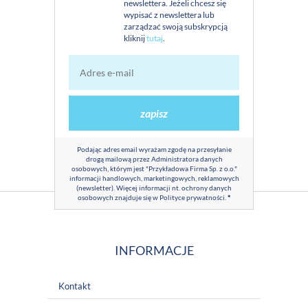
newslettera. Jeżeli chcesz się
wypisać z newslettera lub
zarządzać swoją subskrypcją
kliknij
tutaj
.
zapisz
Podając adres email wyrażam zgodę na przesyłanie
drogą mailową przez Administratora danych
osobowych, którym jest "Przykładowa Firma Sp. z o.o."
informacji handlowych, marketingowych, reklamowych
(newsletter). Więcej informacji nt. ochrony danych
osobowych znajduje się w
Polityce prywatności
.
*
INFORMACJE
Kontakt