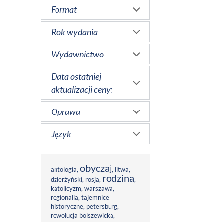
Format
Rok wydania
Wydawnictwo
Data ostatniej
aktualizacji ceny:
Oprawa
Język
obyczaj
antologia
,
,
litwa
,
rodzina
dzierżyński
,
rosja
,
,
katolicyzm
,
warszawa
,
regionalia
,
tajemnice
historyczne
,
petersburg
,
rewolucja bolszewicka
,