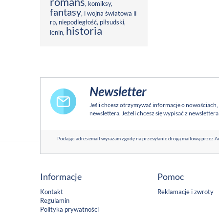
romans
,
komiksy
,
fantasy
,
i wojna światowa ii
rp
,
niepodległość
,
piłsudski
,
historia
lenin
,
Newsletter
Jeśli chcesz otrzymywać informacje o nowościach,
newslettera. Jeżeli chcesz się wypisać z newsletter
Podając adres email wyrażam zgodę na przesyłanie drogą mailową przez Ad
Informacje
Pomoc
Kontakt
Reklamacje i zwroty
Regulamin
Polityka prywatności