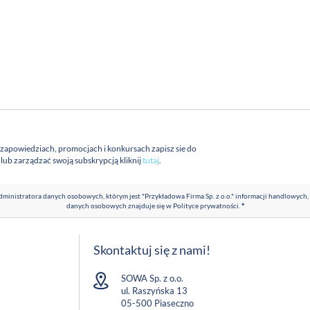
 zapowiedziach, promocjach i konkursach zapisz sie do
a lub zarządzać swoją subskrypcją kliknij
tutaj
.
ministratora danych osobowych, którym jest "Przykładowa Firma Sp. z o.o." informacji handlowych,
danych osobowych znajduje się w
Polityce prywatności
.
*
Skontaktuj się z nami!
SOWA Sp. z o.o.
ul. Raszyńska 13
05-500 Piaseczno