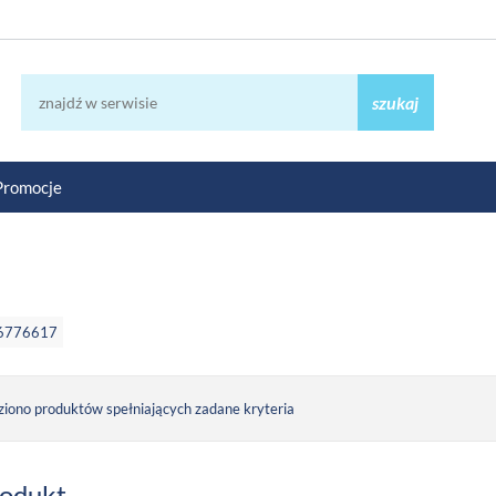
szukaj
Promocje
86776617
ziono produktów spełniających zadane kryteria
rodukt