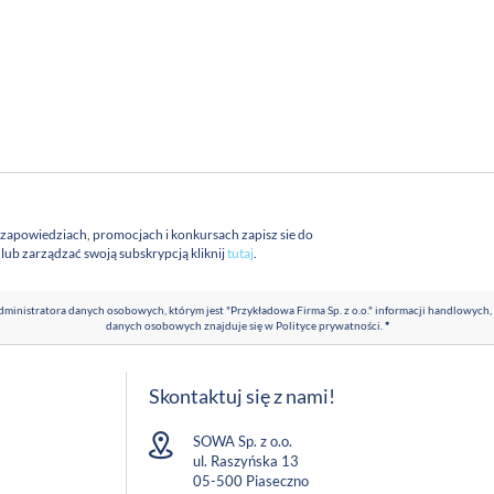
 zapowiedziach, promocjach i konkursach zapisz sie do
a lub zarządzać swoją subskrypcją kliknij
tutaj
.
ministratora danych osobowych, którym jest "Przykładowa Firma Sp. z o.o." informacji handlowych,
danych osobowych znajduje się w
Polityce prywatności
.
*
Skontaktuj się z nami!
SOWA Sp. z o.o.
ul. Raszyńska 13
05-500 Piaseczno