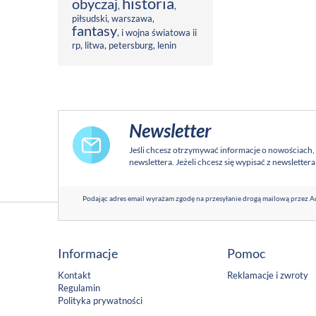
historia
obyczaj
,
,
piłsudski
,
warszawa
,
fantasy
,
i wojna światowa ii
rp
,
litwa
,
petersburg
,
lenin
Newsletter
Jeśli chcesz otrzymywać informacje o nowościach,
newslettera. Jeżeli chcesz się wypisać z newsletter
Podając adres email wyrażam zgodę na przesyłanie drogą mailową przez Ad
Informacje
Pomoc
Kontakt
Reklamacje i zwroty
Regulamin
Polityka prywatności