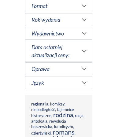
Format
Rok wydania
Wydawnictwo
Data ostatniej
aktualizacji ceny:
Oprawa
Język
regionalia
,
komiksy
,
niepodległość
,
tajemnice
rodzina
historyczne
,
,
rosja
,
antologia
,
rewolucja
bolszewicka
,
katolicyzm
,
romans
dzierżyński
,
,