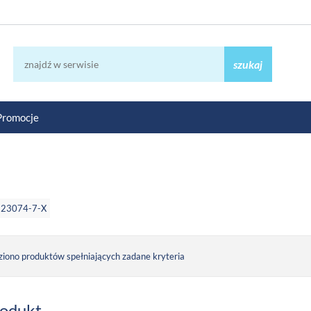
szukaj
Promocje
923074-7-X
ziono produktów spełniających zadane kryteria
rodukt