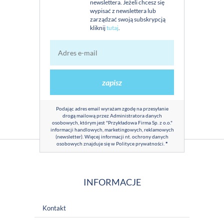
newslettera. Jeżeli chcesz się
wypisać z newslettera lub
zarządzać swoją subskrypcją
kliknij
tutaj
.
zapisz
Podając adres email wyrażam zgodę na przesyłanie
drogą mailową przez Administratora danych
osobowych, którym jest "Przykładowa Firma Sp. z o.o."
informacji handlowych, marketingowych, reklamowych
(newsletter). Więcej informacji nt. ochrony danych
osobowych znajduje się w
Polityce prywatności
.
*
INFORMACJE
Kontakt