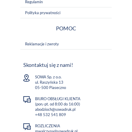
Regulamin
Polityka prywatności
POMOC
Reklamacje i zwroty
Skontaktuj się z nami!
SOWA Sp. z o.o.
ul. Raszyńska 13
05-500 Piaseczno
BIURO OBSŁUGI KLIENTA
(pon.-pt. od 8:00 do 16:00)
abodzioch@sowadruk.pl
+48 532 541 809
ROZLICZENIA
mwalczyna@sowadruk.pl