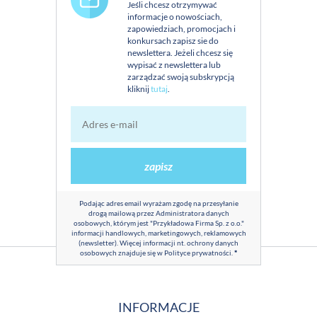
Jeśli chcesz otrzymywać
informacje o nowościach,
zapowiedziach, promocjach i
konkursach zapisz sie do
newslettera. Jeżeli chcesz się
wypisać z newslettera lub
zarządzać swoją subskrypcją
kliknij
tutaj
.
zapisz
Podając adres email wyrażam zgodę na przesyłanie
drogą mailową przez Administratora danych
osobowych, którym jest "Przykładowa Firma Sp. z o.o."
informacji handlowych, marketingowych, reklamowych
(newsletter). Więcej informacji nt. ochrony danych
osobowych znajduje się w
Polityce prywatności
.
*
INFORMACJE