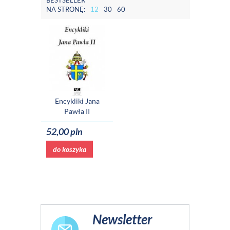
BESTSELLER
NA STRONĘ:
12
30
60
Encykliki Jana
Pawła II
52,00 pln
do koszyka
Newsletter