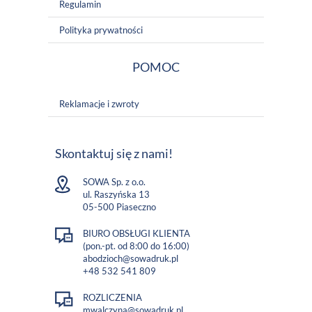
Regulamin
Polityka prywatności
POMOC
Reklamacje i zwroty
Skontaktuj się z nami!
SOWA Sp. z o.o.
ul. Raszyńska 13
05-500 Piaseczno
BIURO OBSŁUGI KLIENTA
(pon.-pt. od 8:00 do 16:00)
abodzioch@sowadruk.pl
+48 532 541 809
ROZLICZENIA
mwalczyna@sowadruk.pl