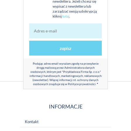
newslettera. Jeżeli chcesz się
wypisać z newslettera lub
zarządzać swoją subskrypcją
kliknij
tutaj
.
zapisz
Podając adres email wyrażam zgodę na przesyłanie
drogą mailową przez Administratora danych
osobowych, którym jest "Przykładowa Firma Sp. z o.o."
informacji handlowych, marketingowych, reklamowych
(newsletter). Więcej informacji nt. ochrony danych
osobowych znajduje się w
Polityce prywatności
.
*
INFORMACJE
Kontakt